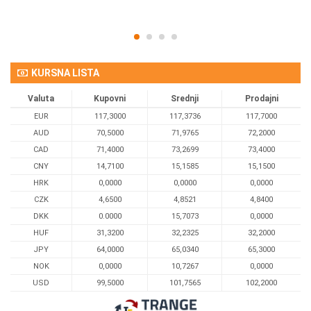
KURSNA LISTA
Valuta
Kupovni
Srednji
Prodajni
EUR
117,3000
117,3736
117,7000
AUD
70,5000
71,9765
72,2000
CAD
71,4000
73,2699
73,4000
CNY
14,7100
15,1585
15,1500
HRK
0,0000
0,0000
0,0000
CZK
4,6500
4,8521
4,8400
DKK
0.0000
15,7073
0,0000
HUF
31,3200
32,2325
32,2000
JPY
64,0000
65,0340
65,3000
NOK
0,0000
10,7267
0,0000
USD
99,5000
101,7565
102,2000