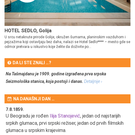
HOTEL SEDLO, Golija
U srcu netaknute prirode Golije, okružen šumama, planinskim vazduhom i
pejzažima koji ostavljaju bez daha, nalazi se Hotel Sedlo**** – mesto gde se
odmor pretvara u iskustvo koje želite da doživite po...
DA LI STE ZNALI …?
Na Tašmajdanu je 1909. godine izgrađena prva srpska
Seizmološka stanica, koja postoji i danas.
Detaljnije ›
NA DANAŠNJI DAN …
7.8.1859.
7.
U Beogradu je rođen
Ilija Stanojević
, jedan od najstarijih
U 
srpkih glumaca, prvi srpski režiser, jedan od prvih filmskih
red
glumaca u srpskim krajevima.