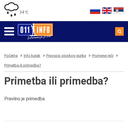
34 ℃
Početna
Info kutak
Pravopis srpskog jezika
Promene reči
Primetba ili primedba?
Primetba ili primedba?
Pravilno je primedba.