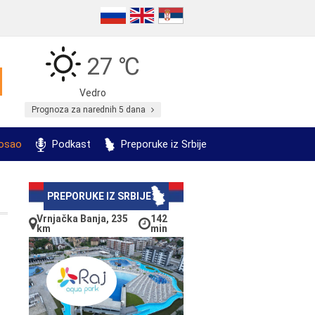
27 ℃
Vedro
Prognoza za narednih 5 dana
posao
Podkast
Preporuke iz Srbije
PREPORUKE IZ SRBIJE
Vrnjačka Banja, 235
142
km
min