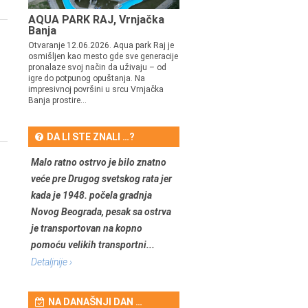
AQUA PARK RAJ, Vrnjačka
Banja
Otvaranje 12.06.2026. Aqua park Raj je
osmišljen kao mesto gde sve generacije
pronalaze svoj način da uživaju – od
igre do potpunog opuštanja. Na
impresivnoj površini u srcu Vrnjačka
Banja prostire...
DA LI STE ZNALI …?
Malo ratno ostrvo je bilo znatno
veće pre Drugog svetskog rata jer
kada je 1948. počela gradnja
Novog Beograda, pesak sa ostrva
je transportovan na kopno
pomoću velikih transportni...
Detaljnije ›
NA DANAŠNJI DAN …