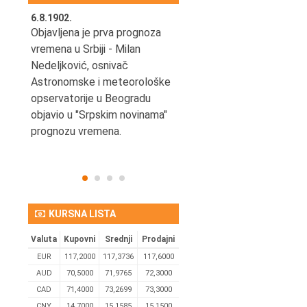
6.8.1902.
6.8.2004.
nović,
Objavljena je prva prognoza
Odigrana je košarkaška
vremena u Srbiji - Milan
prijateljska utakmica izmeđ
ena
Nedeljković, osnivač
SCG i SAD u Beogradskoj
Astronomske i meteorološke
Areni.
opservatorije u Beogradu
objavio u "Srpskim novinama"
prognozu vremena.
KURSNA LISTA
Valuta
Kupovni
Srednji
Prodajni
EUR
117,2000
117,3736
117,6000
AUD
70,5000
71,9765
72,3000
CAD
71,4000
73,2699
73,3000
CNY
14,7000
15,1585
15,1500