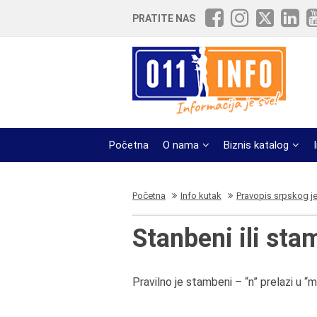
PRATITE NAS
Početna
O nama
Biznis katalog
Početna
Info kutak
Pravopis srpskog j
Stanbeni ili sta
Pravilno je stambeni – “n” prelazi u 