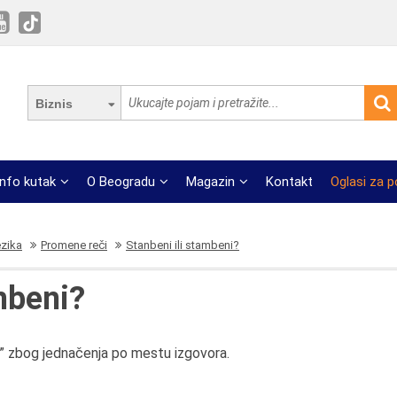
Biznis
Info kutak
O Beogradu
Magazin
Kontakt
Oglasi za 
ezika
Promene reči
Stanbeni ili stambeni?
mbeni?
“m” zbog jednačenja po mestu izgovora.