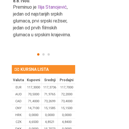
8.8.1930.
8.8.1898.
nović,
Preminuo je
Ilija Stanojević
,
U Beogradu je rođen Pavle
ditelj,
jedan od najstarijih srpkih
Bihalji, književnik i izdavač.
eta
glumaca, prvi srpski režiser,
jedan od prvih filmskih
glumaca u srpskim krajevima.
KURSNA LISTA
Valuta
Kupovni
Srednji
Prodajni
EUR
117,3000
117,3736
117,7000
AUD
70,5000
71,9765
72,2000
CAD
71,4000
73,2699
73,4000
CNY
14,7100
15,1585
15,1500
HRK
0,0000
0,0000
0,0000
CZK
4,6500
4,8521
4,8400
DKK
0.0000
15,7073
0,0000