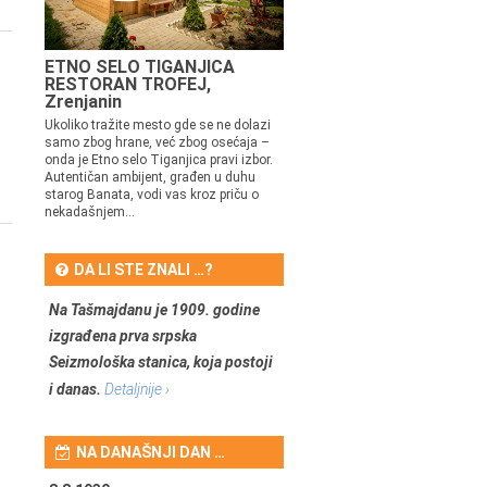
ETNO SELO TIGANJICA
RESTORAN TROFEJ,
Zrenjanin
Ukoliko tražite mesto gde se ne dolazi
samo zbog hrane, već zbog osećaja –
onda je Etno selo Tiganjica pravi izbor.
Autentičan ambijent, građen u duhu
starog Banata, vodi vas kroz priču o
nekadašnjem...
DA LI STE ZNALI …?
Na Tašmajdanu je 1909. godine
izgrađena prva srpska
Seizmološka stanica, koja postoji
i danas.
Detaljnije ›
NA DANAŠNJI DAN …