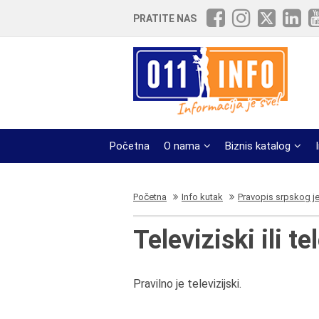
PRATITE NAS
Početna
O nama
Biznis katalog
Početna
Info kutak
Pravopis srpskog j
Televiziski ili te
Pravilno je televizijski.