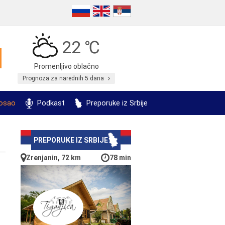
22 ℃
Promenljivo oblačno
Prognoza za narednih 5 dana
posao
Podkast
Preporuke iz Srbije
PREPORUKE IZ SRBIJE
Zrenjanin, 72 km
78 min