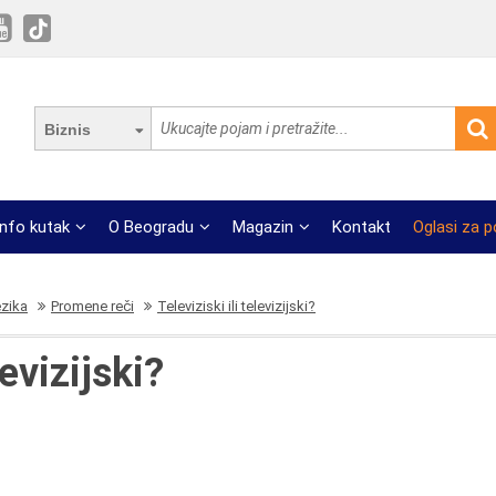
Biznis
Info kutak
O Beogradu
Magazin
Kontakt
Oglasi za 
ezika
Promene reči
Televiziski ili televizijski?
levizijski?