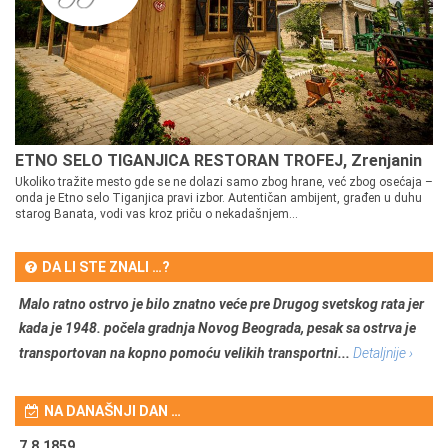
ETNO SELO TIGANJICA RESTORAN TROFEJ, Zrenjanin
Ukoliko tražite mesto gde se ne dolazi samo zbog hrane, već zbog osećaja –
onda je Etno selo Tiganjica pravi izbor. Autentičan ambijent, građen u duhu
starog Banata, vodi vas kroz priču o nekadašnjem...
DA LI STE ZNALI …?
Malo ratno ostrvo je bilo znatno veće pre Drugog svetskog rata jer
kada je 1948. počela gradnja Novog Beograda, pesak sa ostrva je
transportovan na kopno pomoću velikih transportni...
Detaljnije ›
NA DANAŠNJI DAN …
7.8.1859.
7.