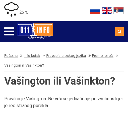
26 ℃
Početna
Info kutak
Pravopis srpskog jezika
Promene reči
Vašington ili Vašinkton?
Vašington ili Vašinkton?
Pravilno je Vašington. Ne vrši se jednačenje po zvučnosti jer
je reč stranog porekla.