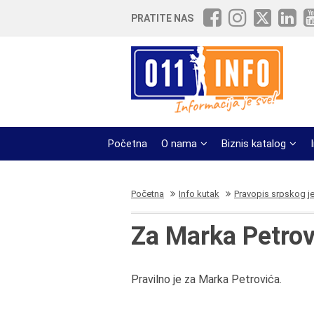
PRATITE NAS
Početna
O nama
Biznis katalog
Početna
Info kutak
Pravopis srpskog j
Za Marka Petrovi
Pravilno je za Marka Petrovića.