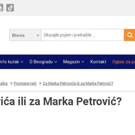
Biznis
Info kutak
O Beogradu
Magazin
Kontakt
Oglasi za 
ezika
Promene reči
Za Marka Petrovića ili za Marka Petrović?
ća ili za Marka Petrović?