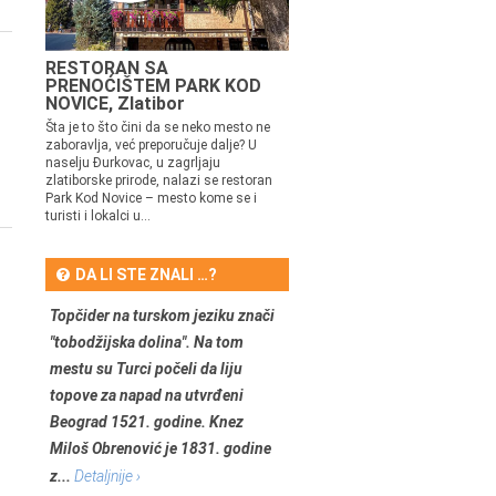
RESTORAN SA
PRENOĆIŠTEM PARK KOD
NOVICE, Zlatibor
Šta je to što čini da se neko mesto ne
zaboravlja, već preporučuje dalje? U
naselju Đurkovac, u zagrljaju
zlatiborske prirode, nalazi se restoran
Park Kod Novice – mesto kome se i
turisti i lokalci u...
DA LI STE ZNALI …?
Topčider na turskom jeziku znači
"tobodžijska dolina". Na tom
mestu su Turci počeli da liju
topove za napad na utvrđeni
Beograd 1521. godine. Knez
Miloš Obrenović je 1831. godine
z...
Detaljnije ›