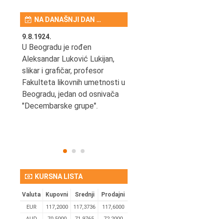
NA DANAŠNJI DAN …
9.8.1924.
9.8.2013.
šao u
U Beogradu je rođen
Preminuo je Vladimir Šams,
e
Aleksandar Luković Lukijan,
mašinski inženjer, pilot,
vetni
slikar i grafičar, profesor
kapetan JAT-a,
Fakulteta likovnih umetnosti u
počasni predsednik Aero-
ih
Beogradu, jedan od osnivača
kluba "Naša krila".
užno
"Decembarske grupe".
KURSNA LISTA
Valuta
Kupovni
Srednji
Prodajni
EUR
117,2000
117,3736
117,6000
AUD
70,5000
71,9765
72,2000