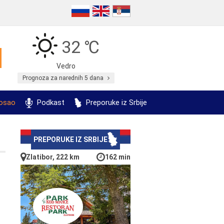
32 ℃
Vedro
Prognoza za narednih 5 dana
posao
Podkast
Preporuke iz Srbije
PREPORUKE IZ SRBIJE
Zlatibor, 222 km
162 min