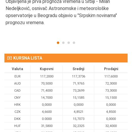
Objavljena je prva prognoza vremena u Srbiji - Milan
Od
Nedeljković, osnivač Astronomske i meteorološke
SA
opservatorije u Beogradu objavio u "Srpskim novinama"
prognozu vremena.
KURSNA LISTA
Valuta
Kupovni
Srednji
Prodajni
EUR
117,2000
117,3736
117,6000
AUD
70,5000
71,9765
72,3000
CAD
71,4000
73,2699
73,3000
CNY
14,7000
15,1585
15,1500
HRK
0,0000
0,0000
0,0000
CZK
4,6600
4,8521
4,8500
DKK
0.0000
15,7073
0,0000
HUF
31,5800
32,2325
32,4000