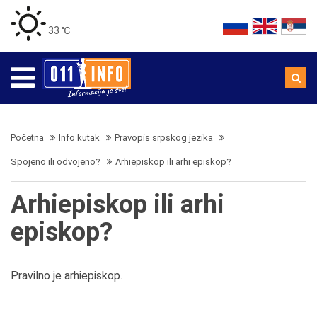
33 ℃
Početna
Info kutak
Pravopis srpskog jezika
Spojeno ili odvojeno?
Arhiepiskop ili arhi episkop?
Arhiepiskop ili arhi
episkop?
Pravilno je arhiepiskop.