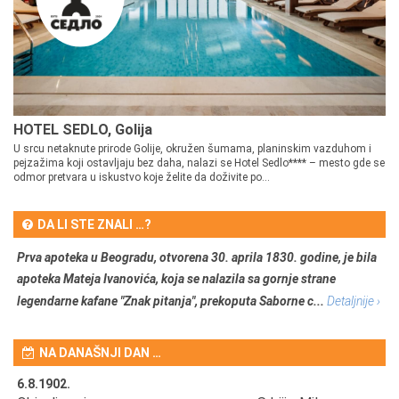
HOTEL SEDLO, Golija
U srcu netaknute prirode Golije, okružen šumama, planinskim vazduhom i
pejzažima koji ostavljaju bez daha, nalazi se Hotel Sedlo**** – mesto gde se
odmor pretvara u iskustvo koje želite da doživite po...
DA LI STE ZNALI …?
Prva apoteka u Beogradu, otvorena 30. aprila 1830. godine, je bila
apoteka Mateja Ivanovića, koja se nalazila sa gornje strane
legendarne kafane "Znak pitanja", prekoputa Saborne c...
Detaljnije ›
NA DANAŠNJI DAN …
6.8.1902.
6.