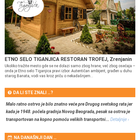
ETNO SELO TIGANJICA RESTORAN TROFEJ, Zrenjanin
Ukoliko tražite mesto gde se ne dolazi samo zbog hrane, već zbog osećaja –
onda je Etno selo Tiganjica pravi izbor. Autentičan ambijent, građen u duhu
starog Banata, vodi vas kroz priču o nekadašnjem...
DA LI STE ZNALI …?
Malo ratno ostrvo je bilo znatno veće pre Drugog svetskog rata jer
kada je 1948. počela gradnja Novog Beograda, pesak sa ostrva je
transportovan na kopno pomoću velikih transportni...
Detaljnije ›
NA DANAŠNJI DAN …