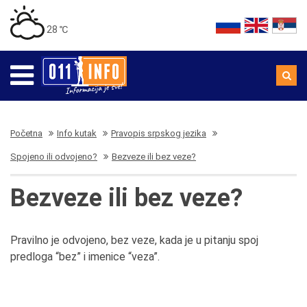
28 ℃
Početna
Info kutak
Pravopis srpskog jezika
Spojeno ili odvojeno?
Bezveze ili bez veze?
Bezveze ili bez veze?
Pravilno je odvojeno, bez veze, kada je u pitanju spoj
predloga “bez” i imenice “veza”.