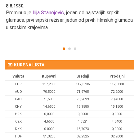
8.8.1930.
8.
Preminuo je
Ilija Stanojević
, jedan od najstarijih srpkih
U 
u
glumaca, prvi srpski režiser, jedan od prvih filmskih glumaca
u srpskim krajevima.
KURSNA LISTA
Valuta
Kupovni
Srednji
Prodajni
EUR
117,2000
117,3736
117,6000
AUD
70,5000
71,9765
72,2000
CAD
71,5000
73,2699
73,4000
CNY
14,6500
15,1585
15,1500
HRK
0,0000
0,0000
0,0000
CZK
4,6500
4,8521
4,8400
DKK
0.0000
15,7073
0,0000
HUF
31,3200
32,2325
32,2000