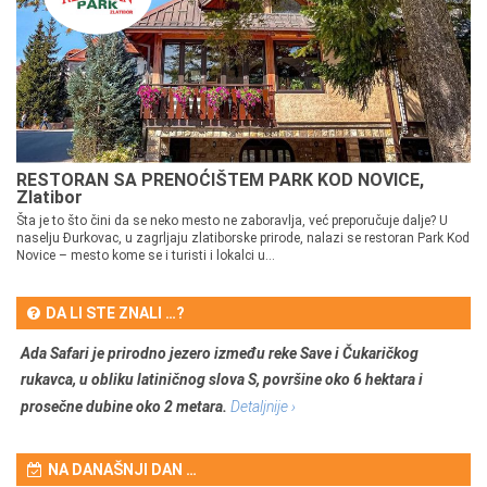
RESTORAN SA PRENOĆIŠTEM PARK KOD NOVICE,
Zlatibor
Šta je to što čini da se neko mesto ne zaboravlja, već preporučuje dalje? U
naselju Đurkovac, u zagrljaju zlatiborske prirode, nalazi se restoran Park Kod
Novice – mesto kome se i turisti i lokalci u...
DA LI STE ZNALI …?
Ada Safari je prirodno jezero između reke Save i Čukaričkog
rukavca, u obliku latiničnog slova S, površine oko 6 hektara i
prosečne dubine oko 2 metara.
Detaljnije ›
NA DANAŠNJI DAN …