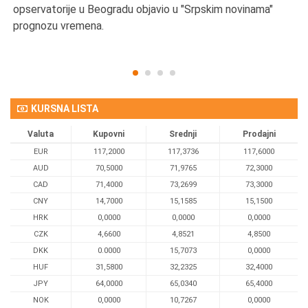
opservatorije u Beogradu objavio u "Srpskim novinama"
prognozu vremena.
KURSNA LISTA
Valuta
Kupovni
Srednji
Prodajni
EUR
117,2000
117,3736
117,6000
AUD
70,5000
71,9765
72,3000
CAD
71,4000
73,2699
73,3000
CNY
14,7000
15,1585
15,1500
HRK
0,0000
0,0000
0,0000
CZK
4,6600
4,8521
4,8500
DKK
0.0000
15,7073
0,0000
HUF
31,5800
32,2325
32,4000
JPY
64,0000
65,0340
65,4000
NOK
0,0000
10,7267
0,0000