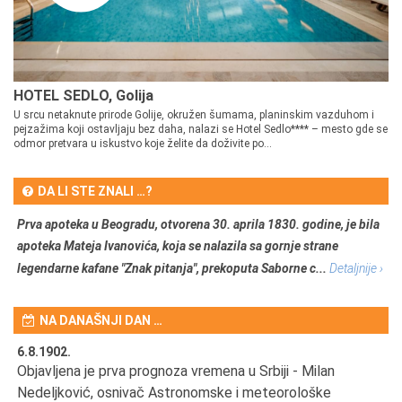
HOTEL SEDLO, Golija
U srcu netaknute prirode Golije, okružen šumama, planinskim vazduhom i
pejzažima koji ostavljaju bez daha, nalazi se Hotel Sedlo**** – mesto gde se
odmor pretvara u iskustvo koje želite da doživite po...
DA LI STE ZNALI …?
Prva apoteka u Beogradu, otvorena 30. aprila 1830. godine, je bila
apoteka Mateja Ivanovića, koja se nalazila sa gornje strane
legendarne kafane "Znak pitanja", prekoputa Saborne c...
Detaljnije ›
NA DANAŠNJI DAN …
6.8.1902.
6.
Objavljena je prva prognoza vremena u Srbiji - Milan
Od
Nedeljković, osnivač Astronomske i meteorološke
SA