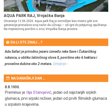
AQUA PARK RAJ, Vrnjačka Banja
Otvaranje 12.06.2026. Aqua park Raj je osmišljen kao mesto gde sve
generacije pronalaze svoj način da uživaju – od igre do potpunog opuštanja.
Na impresivnoj površini u srcu Vrnjačka Banja prostire...
DA LI STE ZNALI …?
Ada Safari je prirodno jezero između reke Save i Čukaričkog
rukavca, u obliku latiničnog slova S, površine oko 6 hektara i
prosečne dubine oko 2 metara.
Detaljnije ›
NA DANAŠNJI DAN …
8.8.1930.
8.
Preminuo je
Ilija Stanojević
, jedan od najstarijih srpkih
U 
u
glumaca, prvi srpski režiser, jedan od prvih filmskih glumaca
u srpskim krajevima.