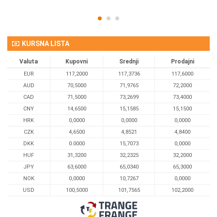
KURSNA LISTA
Valuta
Kupovni
Srednji
Prodajni
EUR
117,2000
117,3736
117,6000
AUD
70,5000
71,9765
72,2000
CAD
71,5000
73,2699
73,4000
CNY
14,6500
15,1585
15,1500
HRK
0,0000
0,0000
0,0000
CZK
4,6500
4,8521
4,8400
DKK
0.0000
15,7073
0,0000
HUF
31,3200
32,2325
32,2000
JPY
63,6000
65,0340
65,3000
NOK
0,0000
10,7267
0,0000
USD
100,5000
101,7565
102,2000