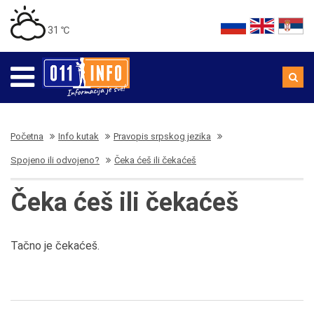
31 ℃
Početna
Info kutak
Pravopis srpskog jezika
Spojeno ili odvojeno?
Čeka ćeš ili čekaćeš
Čeka ćeš ili čekaćeš
Tačno je čekaćeš.