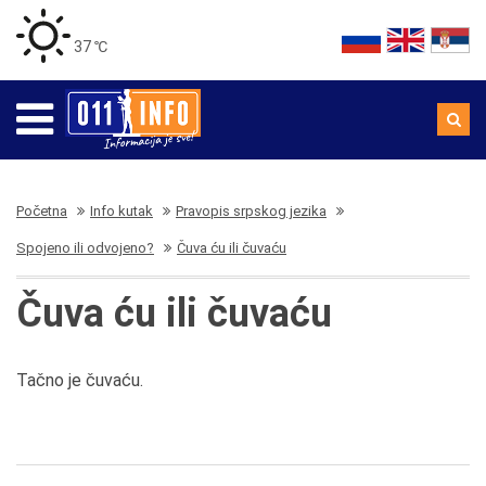
37 ℃
Početna
Info kutak
Pravopis srpskog jezika
Spojeno ili odvojeno?
Čuva ću ili čuvaću
Čuva ću ili čuvaću
Tačno je čuvaću.