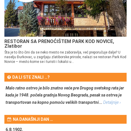
RESTORAN SA PRENOĆIŠTEM PARK KOD NOVICE,
Zlatibor
Šta je to što čini da se neko mesto ne zaboravlja, već preporučuje dalje? U
naselju Đurkovac, u zagrljaju zlatiborske prirode, nalazi se restoran Park Kod
Novice – mesto kome se i turisti i lokalci u...
DA LI STE ZNALI …?
Malo ratno ostrvo je bilo znatno veće pre Drugog svetskog rata jer
kada je 1948. počela gradnja Novog Beograda, pesak sa ostrva je
transportovan na kopno pomoću velikih transportni...
Detaljnije ›
NA DANAŠNJI DAN …
6.8.1902.
6.