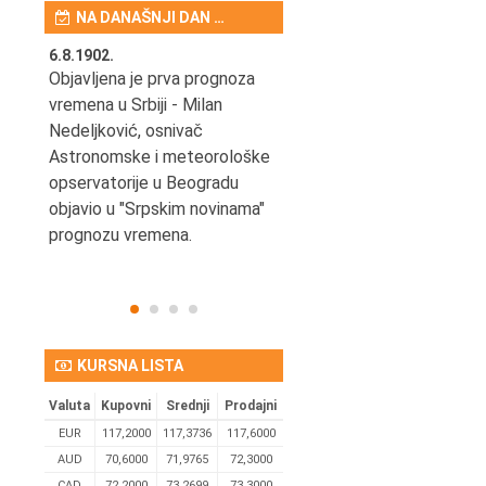
NA DANAŠNJI DAN …
6.8.1902.
6.8.2004.
nović,
Objavljena je prva prognoza
Odigrana je košarkaška
vremena u Srbiji - Milan
prijateljska utakmica izmeđ
ena
Nedeljković, osnivač
SCG i SAD u Beogradskoj
Astronomske i meteorološke
Areni.
opservatorije u Beogradu
objavio u "Srpskim novinama"
prognozu vremena.
KURSNA LISTA
Valuta
Kupovni
Srednji
Prodajni
EUR
117,2000
117,3736
117,6000
AUD
70,6000
71,9765
72,3000
CAD
72,2000
73,2699
73,3000