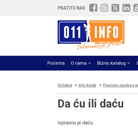
PRATITE NAS
Početna
O nama
Biznis katalog
Početna
Info kutak
Pravopis srpskog j
Da ću ili daću
Ispravno je daću.