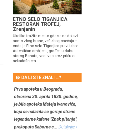
ETNO SELO TIGANJICA
RESTORAN TROFEJ,
Zrenjanin
Ukoliko tražite mesto gde se ne dolazi
samo zbog hrane, već zbog osećaja –
onda je Etno selo Tiganjica pravi izbor.
Autentičan ambijent, građen u duhu
starog Banata, vodi vas kroz priču o
nekadašnjem...
DA LI STE ZNALI …?
Prva apoteka u Beogradu,
otvorena 30. aprila 1830. godine,
je bila apoteka Mateja Ivanovića,
koja se nalazila sa gornje strane
legendarne kafane "Znak pitanja",
prekoputa Saborne c...
Detaljnije ›