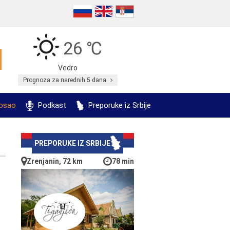
26 ℃
Vedro
Prognoza za narednih 5 dana
posao
Podkast
Preporuke iz Srbije
PREPORUKE IZ SRBIJE
Zrenjanin, 72 km
78 min