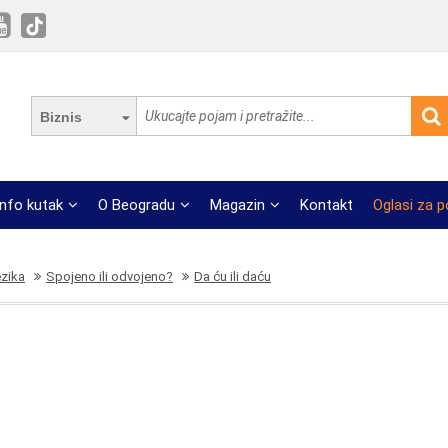
Biznis
Info kutak
O Beogradu
Magazin
Kontakt
Oglasi za 
ezika
Spojeno ili odvojeno?
Da ću ili daću