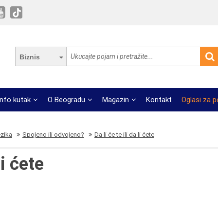
Biznis
Info kutak
O Beogradu
Magazin
Kontakt
Oglasi za 
ezika
Spojeno ili odvojeno?
Da li će te ili da li ćete
li ćete