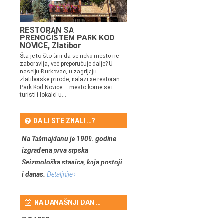
RESTORAN SA
PRENOĆIŠTEM PARK KOD
NOVICE, Zlatibor
Šta je to što čini da se neko mesto ne
zaboravlja, već preporučuje dalje? U
naselju Đurkovac, u zagrljaju
zlatiborske prirode, nalazi se restoran
Park Kod Novice – mesto kome se i
turisti i lokalci u...
DA LI STE ZNALI …?
Na Tašmajdanu je 1909. godine
izgrađena prva srpska
Seizmološka stanica, koja postoji
i danas.
Detaljnije ›
NA DANAŠNJI DAN …