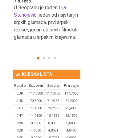
7.8.1859.
7.8.1855.
tić,
U Beogradu je rođen
Ilija
U Beogradu je rođen Svetis
Stanojević
, jedan od najstarijih
Dinulović, pozorišni glumac 
srpkih glumaca, prvi srpski
reditelj.
režiser, jedan od prvih filmskih
glumaca u srpskim krajevima.
KURSNA LISTA
Valuta
Kupovni
Srednji
Prodajni
EUR
117,3000
117,3736
117,7000
AUD
70,5000
71,9765
72,2000
CAD
71,4000
73,2699
73,4000
CNY
14,7100
15,1585
15,1500
HRK
0,0000
0,0000
0,0000
CZK
4,6500
4,8521
4,8400
DKK
0.0000
15,7073
0,0000