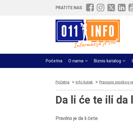
PRATITE NAS
Početna
O nama
Biznis katalog
Početna
Info kutak
Pravopis srpskog j
Da li će te ili da 
Pravilno je da li ćete.