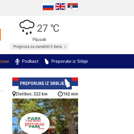
27 ℃
Pljusak
Prognoza za narednih 5 dana
posao
Podkast
Preporuke iz Srbije
PREPORUKE IZ SRBIJE
Zlatibor, 222 km
162 min