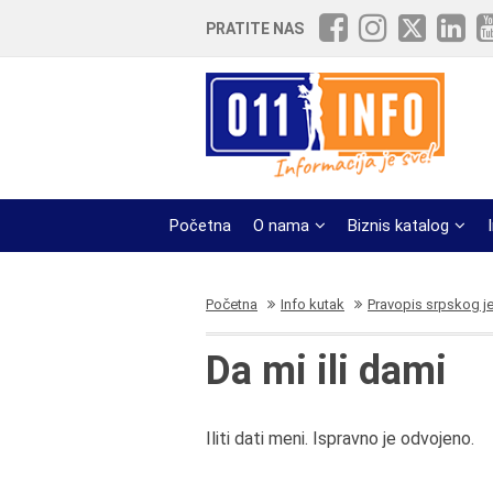
PRATITE NAS
Početna
O nama
Biznis katalog
Početna
Info kutak
Pravopis srpskog j
Da mi ili dami
Iliti dati meni. Ispravno je odvojeno.