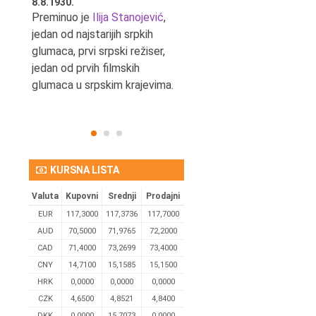
8.8.1930.
8.8.1898.
nović,
Preminuo je
Ilija Stanojević
,
U Beogradu je rođen Pavle
ditelj,
jedan od najstarijih srpkih
Bihalji, književnik i izdavač.
eta
glumaca, prvi srpski režiser,
jedan od prvih filmskih
glumaca u srpskim krajevima.
KURSNA LISTA
Valuta
Kupovni
Srednji
Prodajni
EUR
117,3000
117,3736
117,7000
AUD
70,5000
71,9765
72,2000
CAD
71,4000
73,2699
73,4000
CNY
14,7100
15,1585
15,1500
HRK
0,0000
0,0000
0,0000
CZK
4,6500
4,8521
4,8400
DKK
0.0000
15,7073
0,0000