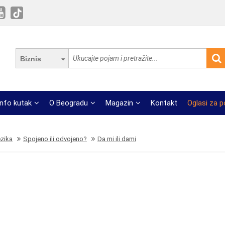
Biznis
Info kutak
O Beogradu
Magazin
Kontakt
Oglasi za 
ezika
Spojeno ili odvojeno?
Da mi ili dami