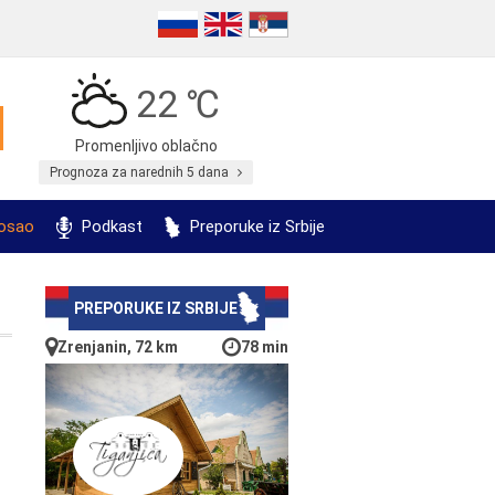
22 ℃
Promenljivo oblačno
Prognoza za narednih 5 dana
posao
Podkast
Preporuke iz Srbije
PREPORUKE IZ SRBIJE
Zrenjanin, 72 km
78 min