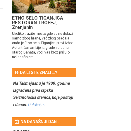
ETNO SELO TIGANJICA
RESTORAN TROFEJ,
Zrenjanin
Ukoliko tražite mesto gde se ne dolazi
samo zbog hrane, već zbog osećaja –
onda je Etno selo Tiganjica pravi izbor.
Autentičan ambijent, građen u duhu
starog Banata, vodi vas kroz priču o
nekadašnjem...
DA LI STE ZNALI …?
Na Tašmajdanu je 1909. godine
izgrađena prva srpska
Seizmološka stanica, koja postoji
i danas.
Detaljnije ›
NA DANAŠNJI DAN …