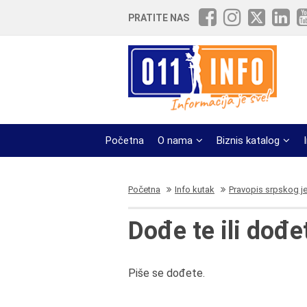
PRATITE NAS
Početna
O nama
Biznis katalog
Početna
Info kutak
Pravopis srpskog j
Dođe te ili dođe
Piše se dođete.