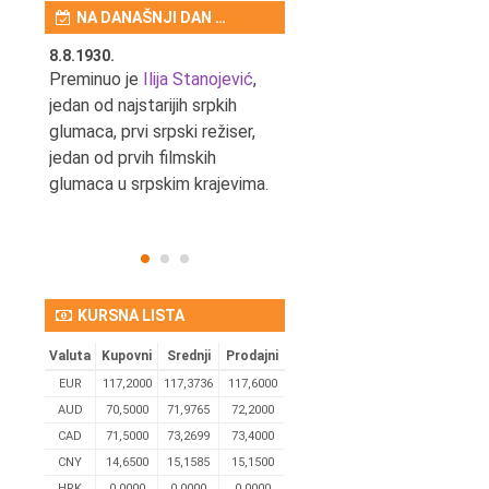
NA DANAŠNJI DAN …
8.8.1930.
8.8.1898.
nović,
Preminuo je
Ilija Stanojević
,
U Beogradu je rođen Pavle
ditelj,
jedan od najstarijih srpkih
Bihalji, književnik i izdavač.
eta
glumaca, prvi srpski režiser,
jedan od prvih filmskih
glumaca u srpskim krajevima.
KURSNA LISTA
Valuta
Kupovni
Srednji
Prodajni
EUR
117,2000
117,3736
117,6000
AUD
70,5000
71,9765
72,2000
CAD
71,5000
73,2699
73,4000
CNY
14,6500
15,1585
15,1500
HRK
0,0000
0,0000
0,0000