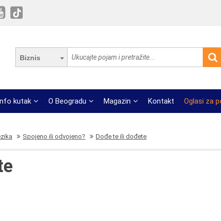
Biznis
Info kutak
O Beogradu
Magazin
Kontakt
Oglasi za 
ezika
Spojeno ili odvojeno?
Dođe te ili dođete
te