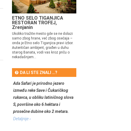
ETNO SELO TIGANJICA
RESTORAN TROFEJ,
Zrenjanin
Ukoliko tražite mesto gde se ne dolazi
samo zbog hrane, već zbog osećaja –
onda je Etno selo Tiganjica pravi izbor.
Autentičan ambijent, građen u duhu
starog Banata, vodi vas kroz priču o
nekadašnjem...
DA LI STE ZNALI …?
Ada Safari je prirodno jezero
između reke Save i Čukaričkog
rukavca, u obliku latiničnog slova
S, površine oko 6 hektara i
prosečne dubine oko 2 metara.
Detaljnije ›