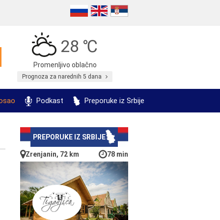
28 ℃
Promenljivo oblačno
Prognoza za narednih 5 dana
posao
Podkast
Preporuke iz Srbije
PREPORUKE IZ SRBIJE
Zrenjanin, 72 km
78 min