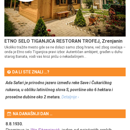
ETNO SELO TIGANJICA RESTORAN TROFEJ, Zrenjanin
Ukoliko tražite mesto gde se ne dolazi samo zbog hrane, već zbog osećaja –
onda je Etno selo Tiganjica pravi izbor. Autentičan ambijent, građen u duhu
starog Banata, vodi vas kroz priču o nekadašnjem...
DA LI STE ZNALI …?
Ada Safari je prirodno jezero između reke Save i Čukaričkog
rukavca, u obliku latiničnog slova S, površine oko 6 hektara i
prosečne dubine oko 2 metara.
Detaljnije ›
NA DANAŠNJI DAN …
8.8.1930.
8.