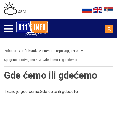
28 ℃
Početna
Info kutak
Pravopis srpskog jezika
Spojeno ili odvojeno?
Gde ćemo ili gdećemo
Gde ćemo ili gdećemo
Tačno je gde ćemo.Gde ćete ili gdećete