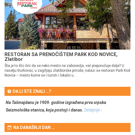
RESTORAN SA PRENOĆIŠTEM PARK KOD NOVICE,
Zlatibor
Šta je to što čini da se neko mesto ne zaboravlja, već preporučuje dalje? U
naselju Đurkovac, u zagrljaju zlatiborske prirode, nalazi se restoran Park Kod
Novice – mesto kome se i turisti i lokalci u...
DA LI STE ZNALI …?
Na Tašmajdanu je 1909. godine izgrađena prva srpska
Seizmološka stanica, koja postoji i danas.
Detaljnije ›
NA DANAŠNJI DAN …