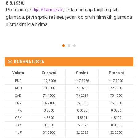
8.8.1930.
8.
Preminuo je
Ilija Stanojević
, jedan od najstarijih srpkih
U 
u
glumaca, prvi srpski režiser, jedan od prvih filmskih glumaca
u srpskim krajevima.
KURSNA LISTA
Valuta
Kupovni
Srednji
Prodajni
EUR
117,3000
117,3736
117,7000
AUD
70,5000
71,9765
72,2000
CAD
71,4000
73,2699
73,4000
CNY
14,7100
15,1585
15,1500
HRK
0,0000
0,0000
0,0000
CZK
4,6500
4,8521
4,8400
DKK
0.0000
15,7073
0,0000
HUF
31,3200
32,2325
32,2000