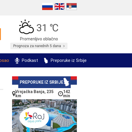
31 ℃
Promenljivo oblačno
Prognoza za narednih 5 dana
posao
Podkast
Preporuke iz Srbije
PREPORUKE IZ SRBIJE
Vrnjačka Banja, 235
142
km
min