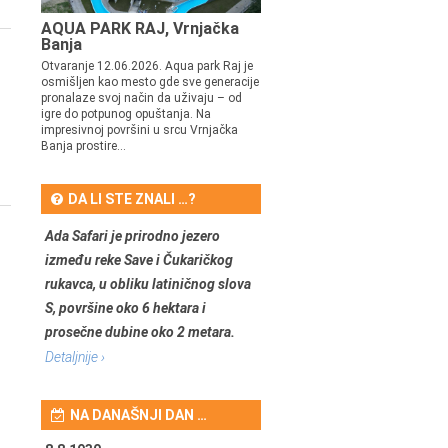
AQUA PARK RAJ, Vrnjačka
Banja
Otvaranje 12.06.2026. Aqua park Raj je
osmišljen kao mesto gde sve generacije
pronalaze svoj način da uživaju – od
igre do potpunog opuštanja. Na
impresivnoj površini u srcu Vrnjačka
Banja prostire...
DA LI STE ZNALI …?
Ada Safari je prirodno jezero
između reke Save i Čukaričkog
rukavca, u obliku latiničnog slova
S, površine oko 6 hektara i
prosečne dubine oko 2 metara.
Detaljnije ›
NA DANAŠNJI DAN …