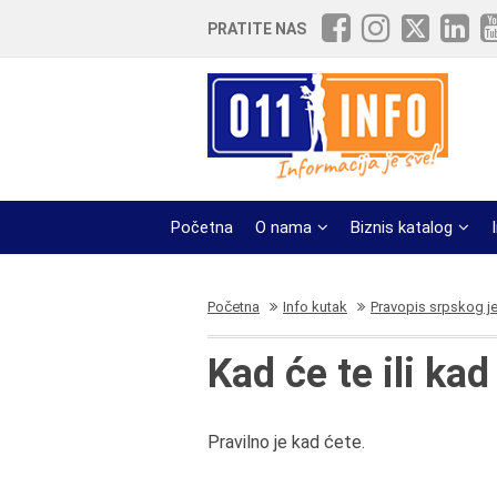
PRATITE NAS
Početna
O nama
Biznis katalog
Početna
Info kutak
Pravopis srpskog j
Kad će te ili kad
Pravilno je kad ćete.