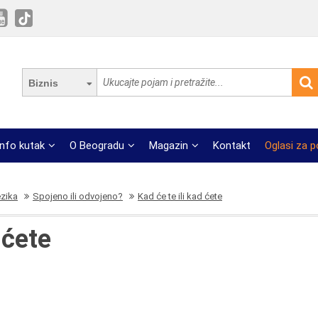
Biznis
Info kutak
O Beogradu
Magazin
Kontakt
Oglasi za 
ezika
Spojeno ili odvojeno?
Kad će te ili kad ćete
 ćete