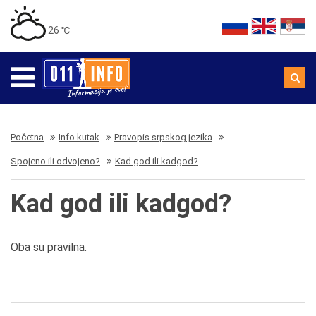
26 ℃
Početna
Info kutak
Pravopis srpskog jezika
Spojeno ili odvojeno?
Kad god ili kadgod?
Kad god ili kadgod?
Oba su pravilna.