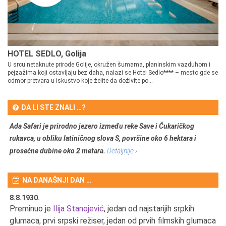
HOTEL SEDLO, Golija
U srcu netaknute prirode Golije, okružen šumama, planinskim vazduhom i
pejzažima koji ostavljaju bez daha, nalazi se Hotel Sedlo**** – mesto gde se
odmor pretvara u iskustvo koje želite da doživite po...
DA LI STE ZNALI …?
Ada Safari je prirodno jezero između reke Save i Čukaričkog
rukavca, u obliku latiničnog slova S, površine oko 6 hektara i
prosečne dubine oko 2 metara.
Detaljnije ›
NA DANAŠNJI DAN …
8.8.1930.
8.
Preminuo je
Ilija Stanojević
, jedan od najstarijih srpkih
U 
u
glumaca, prvi srpski režiser, jedan od prvih filmskih glumaca