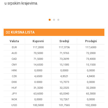
u srpskim krajevima.
KURSNA LISTA
Valuta
Kupovni
Srednji
Prodajni
EUR
117,2000
117,3736
117,6000
AUD
70,5000
71,9765
72,2000
CAD
71,5000
73,2699
73,4000
CNY
14,6500
15,1585
15,1500
HRK
0,0000
0,0000
0,0000
CZK
4,6500
4,8521
4,8400
DKK
0.0000
15,7073
0,0000
HUF
31,3200
32,2325
32,2000
JPY
63,6000
65,0340
65,3000
NOK
0,0000
10,7267
0,0000
USD
100,5000
101,7565
102,2000