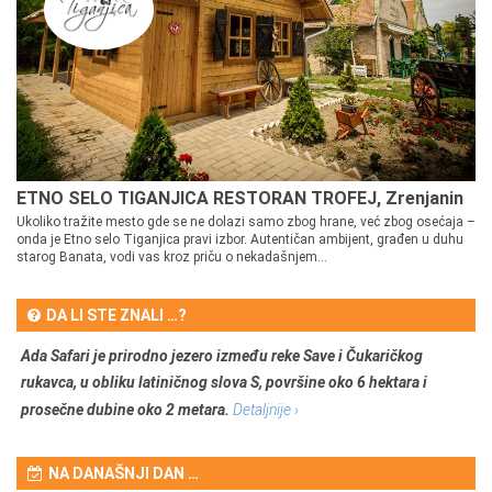
ETNO SELO TIGANJICA RESTORAN TROFEJ, Zrenjanin
Ukoliko tražite mesto gde se ne dolazi samo zbog hrane, već zbog osećaja –
onda je Etno selo Tiganjica pravi izbor. Autentičan ambijent, građen u duhu
starog Banata, vodi vas kroz priču o nekadašnjem...
DA LI STE ZNALI …?
Ada Safari je prirodno jezero između reke Save i Čukaričkog
rukavca, u obliku latiničnog slova S, površine oko 6 hektara i
prosečne dubine oko 2 metara.
Detaljnije ›
NA DANAŠNJI DAN …