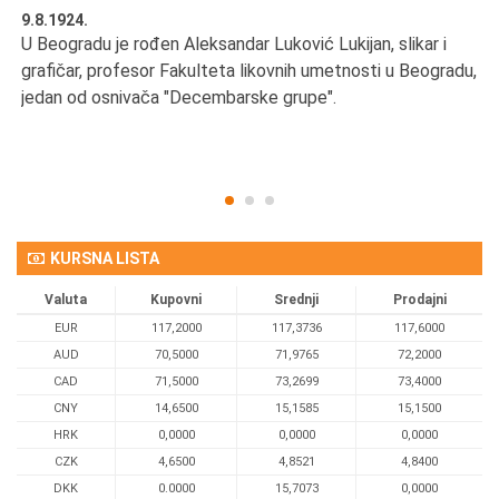
9.8.1924.
9.
U Beogradu je rođen Aleksandar Luković Lukijan, slikar i
Pr
grafičar, profesor Fakulteta likovnih umetnosti u Beogradu,
JA
d
jedan od osnivača "Decembarske grupe".
KURSNA LISTA
Valuta
Kupovni
Srednji
Prodajni
EUR
117,2000
117,3736
117,6000
AUD
70,5000
71,9765
72,2000
CAD
71,5000
73,2699
73,4000
CNY
14,6500
15,1585
15,1500
HRK
0,0000
0,0000
0,0000
CZK
4,6500
4,8521
4,8400
DKK
0.0000
15,7073
0,0000