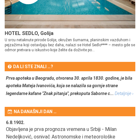
HOTEL SEDLO, Golija
U srcu netaknute prirode Golije, okružen šumama, planinskim vazduhom i
pejzažima koji ostavljaju bez daha, nalazi se Hotel Sedlo**** – mesto gde se
odmor pretvara u iskustvo koje želite da doživite po...
DA LI STE ZNALI …?
Prva apoteka u Beogradu, otvorena 30. aprila 1830. godine, je bila
apoteka Mateja Ivanovića, koja se nalazila sa gornje strane
legendarne kafane "Znak pitanja", prekoputa Saborne c...
Detaljnije ›
NA DANAŠNJI DAN …
6.8.1902.
6.
Objavljena je prva prognoza vremena u Srbiji - Milan
Od
Nedeljković, osnivač Astronomske i meteorološke
SA