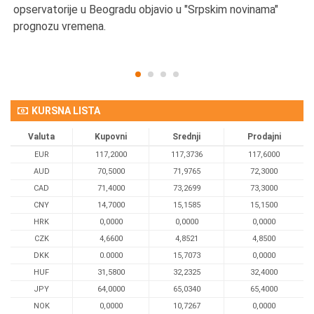
opservatorije u Beogradu objavio u "Srpskim novinama"
prognozu vremena.
KURSNA LISTA
Valuta
Kupovni
Srednji
Prodajni
EUR
117,2000
117,3736
117,6000
AUD
70,5000
71,9765
72,3000
CAD
71,4000
73,2699
73,3000
CNY
14,7000
15,1585
15,1500
HRK
0,0000
0,0000
0,0000
CZK
4,6600
4,8521
4,8500
DKK
0.0000
15,7073
0,0000
HUF
31,5800
32,2325
32,4000
JPY
64,0000
65,0340
65,4000
NOK
0,0000
10,7267
0,0000