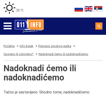
26 ℃
Početna
Info kutak
Pravopis srpskog jezika
Spojeno ili odvojeno?
Nadoknadi ćemo ili nadoknadićemo
Nadoknadi ćemo ili
nadoknadićemo
Tačno je sastavljeno. Shodno tome, nadoknadičemo.