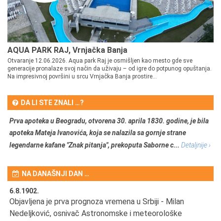
AQUA PARK RAJ, Vrnjačka Banja
Otvaranje 12.06.2026. Aqua park Raj je osmišljen kao mesto gde sve
generacije pronalaze svoj način da uživaju – od igre do potpunog opuštanja.
Na impresivnoj površini u srcu Vrnjačka Banja prostire...
DA LI STE ZNALI …?
Prva apoteka u Beogradu, otvorena 30. aprila 1830. godine, je bila
apoteka Mateja Ivanovića, koja se nalazila sa gornje strane
legendarne kafane "Znak pitanja", prekoputa Saborne c...
Detaljnije ›
NA DANAŠNJI DAN …
6.8.1902.
6.
Objavljena je prva prognoza vremena u Srbiji - Milan
Od
Nedeljković, osnivač Astronomske i meteorološke
SA