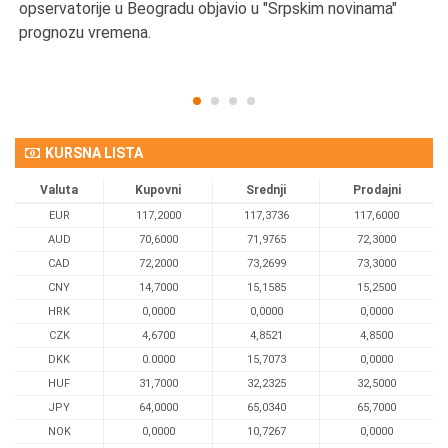
opservatorije u Beogradu objavio u "Srpskim novinama"
prognozu vremena.
KURSNA LISTA
Valuta
Kupovni
Srednji
Prodajni
EUR
117,2000
117,3736
117,6000
AUD
70,6000
71,9765
72,3000
CAD
72,2000
73,2699
73,3000
CNY
14,7000
15,1585
15,2500
HRK
0,0000
0,0000
0,0000
CZK
4,6700
4,8521
4,8500
DKK
0.0000
15,7073
0,0000
HUF
31,7000
32,2325
32,5000
JPY
64,0000
65,0340
65,7000
NOK
0,0000
10,7267
0,0000