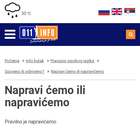
30 ℃
Početna
Info kutak
Pravopis srpskog jezika
Spojeno ili odvojeno?
Napravi ćemo ili napravićemo
Napravi ćemo ili
napravićemo
Pravilno je napravićemo.