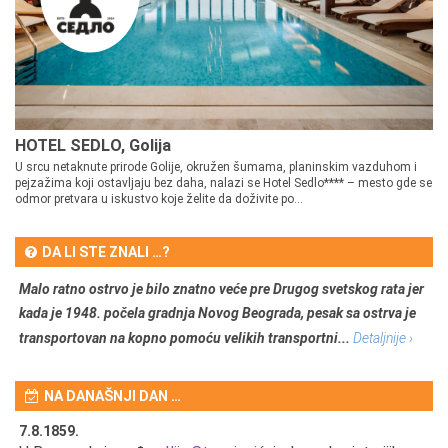
HOTEL SEDLO, Golija
U srcu netaknute prirode Golije, okružen šumama, planinskim vazduhom i
pejzažima koji ostavljaju bez daha, nalazi se Hotel Sedlo**** – mesto gde se
odmor pretvara u iskustvo koje želite da doživite po...
DA LI STE ZNALI …?
Malo ratno ostrvo je bilo znatno veće pre Drugog svetskog rata jer
kada je 1948. počela gradnja Novog Beograda, pesak sa ostrva je
transportovan na kopno pomoću velikih transportni...
Detaljnije ›
NA DANAŠNJI DAN …
7.8.1859.
7.