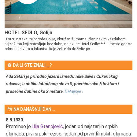
HOTEL SEDLO, Golija
U srcu netaknute prirode Golije, okružen šumama, planinskim vazduhom i
pejzažima koji ostavljaju bez daha, nalazi se Hotel Sedlo**** – mesto gde se
odmor pretvara u iskustvo koje želite da doživite po...
DA LI STE ZNALI …?
Ada Safari je prirodno jezero između reke Save i Čukaričkog
rukavca, u obliku latiničnog slova S, površine oko 6 hektara i
prosečne dubine oko 2 metara.
Detaljnije ›
NA DANAŠNJI DAN …
8.8.1930.
8.
Preminuo je
Ilija Stanojević
, jedan od najstarijih srpkih
U 
u
glumaca, prvi srpski režiser, jedan od prvih filmskih glumaca