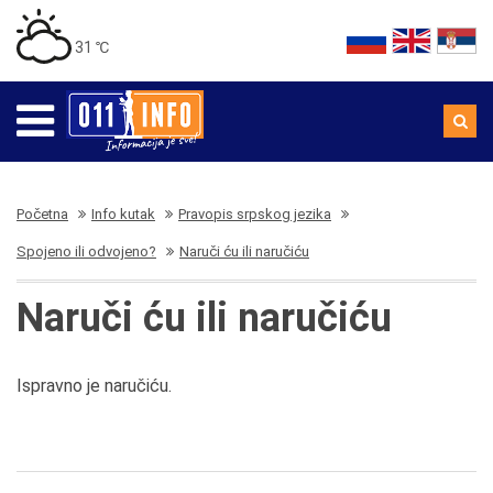
31 ℃
Početna
Info kutak
Pravopis srpskog jezika
Spojeno ili odvojeno?
Naruči ću ili naručiću
Naruči ću ili naručiću
Ispravno je naručiću.