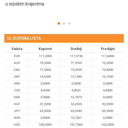
u srpskim krajevima.
KURSNA LISTA
Valuta
Kupovni
Srednji
Prodajni
EUR
117,2000
117,3736
117,6000
AUD
70,5000
71,9765
72,2000
CAD
71,5000
73,2699
73,4000
CNY
14,6500
15,1585
15,1500
HRK
0,0000
0,0000
0,0000
CZK
4,6500
4,8521
4,8400
DKK
0.0000
15,7073
0,0000
HUF
31,3200
32,2325
32,2000
JPY
63,6000
65,0340
65,3000
NOK
0,0000
10,7267
0,0000
USD
100,5000
101,7565
102,2000