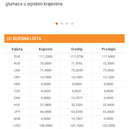
glumaca u srpskim krajevima.
KURSNA LISTA
Valuta
Kupovni
Srednji
Prodajni
EUR
117,2000
117,3736
117,6000
AUD
70,5000
71,9765
72,3000
CAD
71,4000
73,2699
73,3000
CNY
14,7000
15,1585
15,1500
HRK
0,0000
0,0000
0,0000
CZK
4,6600
4,8521
4,8500
DKK
0.0000
15,7073
0,0000
HUF
31,5800
32,2325
32,4000
JPY
64,0000
65,0340
65,4000
NOK
0,0000
10,7267
0,0000
USD
100,4000
101,7565
102,2000