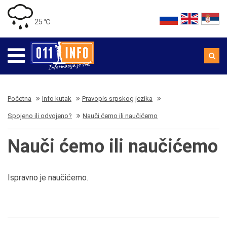
25 ℃
Početna
Info kutak
Pravopis srpskog jezika
Spojeno ili odvojeno?
Nauči ćemo ili naučićemo
Nauči ćemo ili naučićemo
Ispravno je naučićemo.