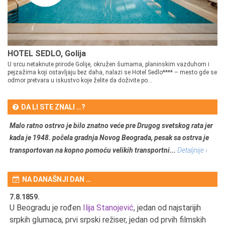
HOTEL SEDLO, Golija
U srcu netaknute prirode Golije, okružen šumama, planinskim vazduhom i
pejzažima koji ostavljaju bez daha, nalazi se Hotel Sedlo**** – mesto gde se
odmor pretvara u iskustvo koje želite da doživite po...
DA LI STE ZNALI …?
Malo ratno ostrvo je bilo znatno veće pre Drugog svetskog rata jer
kada je 1948. počela gradnja Novog Beograda, pesak sa ostrva je
transportovan na kopno pomoću velikih transportni...
Detaljnije ›
NA DANAŠNJI DAN …
7.8.1859.
7.
U Beogradu je rođen
Ilija Stanojević
, jedan od najstarijih
U 
srpkih glumaca, prvi srpski režiser, jedan od prvih filmskih
red