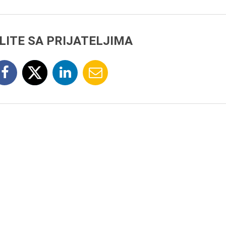
LITE SA PRIJATELJIMA
7.8.2015.
Preminula je Đurđija Cve
pozorišna, filmska i TV