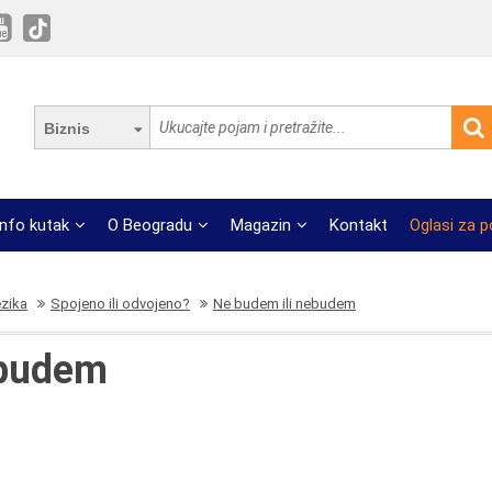
Biznis
Info kutak
O Beogradu
Magazin
Kontakt
Oglasi za 
ezika
Spojeno ili odvojeno?
Ne budem ili nebudem
ebudem