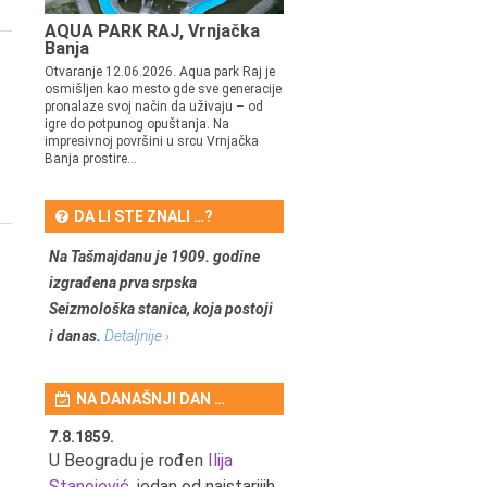
AQUA PARK RAJ, Vrnjačka
Banja
Otvaranje 12.06.2026. Aqua park Raj je
osmišljen kao mesto gde sve generacije
pronalaze svoj način da uživaju – od
igre do potpunog opuštanja. Na
impresivnoj površini u srcu Vrnjačka
Banja prostire...
DA LI STE ZNALI …?
Na Tašmajdanu je 1909. godine
izgrađena prva srpska
Seizmološka stanica, koja postoji
i danas.
Detaljnije ›
NA DANAŠNJI DAN …
7.8.1859.
7.8.1855.
tić,
U Beogradu je rođen
Ilija
U Beogradu je rođen Svetis
Stanojević
, jedan od najstarijih
Dinulović, pozorišni glumac 