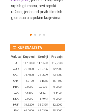
srpkih glumaca, prvi srpski
reditelj.
režiser, jedan od prvih filmskih
glumaca u srpskim krajevima.
KURSNA LISTA
Valuta
Kupovni
Srednji
Prodajni
EUR
117,3000
117,3736
117,7000
AUD
70,5000
71,9765
72,2000
CAD
71,4000
73,2699
73,4000
CNY
14,7100
15,1585
15,1500
HRK
0,0000
0,0000
0,0000
CZK
4,6500
4,8521
4,8400
DKK
0.0000
15,7073
0,0000
HUF
31,3200
32,2325
32,2000
JPY
64,0000
65,0340
65,3000