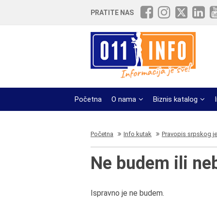
PRATITE NAS
Početna
O nama
Biznis katalog
Početna
Info kutak
Pravopis srpskog j
Ne budem ili n
Ispravno je ne budem.