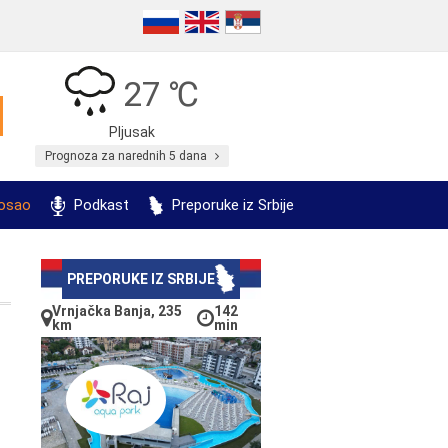
27 ℃
Pljusak
Prognoza za narednih 5 dana
posao
Podkast
Preporuke iz Srbije
PREPORUKE IZ SRBIJE
Vrnjačka Banja, 235
142
km
min