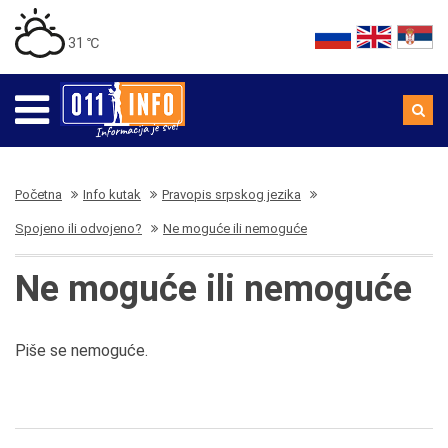
31 ℃
Početna
Info kutak
Pravopis srpskog jezika
Spojeno ili odvojeno?
Ne moguće ili nemoguće
Ne moguće ili nemoguće
Piše se nemoguće.