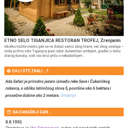
ETNO SELO TIGANJICA RESTORAN TROFEJ, Zrenjanin
Ukoliko tražite mesto gde se ne dolazi samo zbog hrane, već zbog osećaja –
onda je Etno selo Tiganjica pravi izbor. Autentičan ambijent, građen u duhu
starog Banata, vodi vas kroz priču o nekadašnjem...
DA LI STE ZNALI …?
Ada Safari je prirodno jezero između reke Save i Čukaričkog
rukavca, u obliku latiničnog slova S, površine oko 6 hektara i
prosečne dubine oko 2 metara.
Detaljnije ›
NA DANAŠNJI DAN …
8.8.1930.
8.