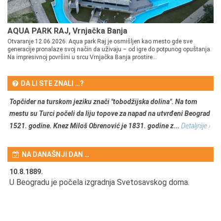
AQUA PARK RAJ, Vrnjačka Banja
Otvaranje 12.06.2026. Aqua park Raj je osmišljen kao mesto gde sve
generacije pronalaze svoj način da uživaju – od igre do potpunog opuštanja.
Na impresivnoj površini u srcu Vrnjačka Banja prostire...
DA LI STE ZNALI …?
Topčider na turskom jeziku znači "tobodžijska dolina". Na tom
mestu su Turci počeli da liju topove za napad na utvrđeni Beograd
1521. godine. Knez Miloš Obrenović je 1831. godine z...
Detaljnije ›
NA DANAŠNJI DAN …
10.8.1889.
10
U Beogradu je počela izgradnja Svetosavskog doma.
Ut
Om