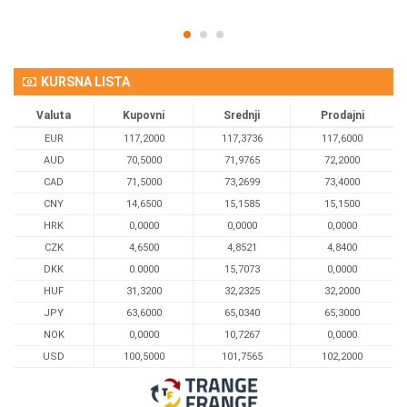
KURSNA LISTA
Valuta
Kupovni
Srednji
Prodajni
EUR
117,2000
117,3736
117,6000
AUD
70,5000
71,9765
72,2000
CAD
71,5000
73,2699
73,4000
CNY
14,6500
15,1585
15,1500
HRK
0,0000
0,0000
0,0000
CZK
4,6500
4,8521
4,8400
DKK
0.0000
15,7073
0,0000
HUF
31,3200
32,2325
32,2000
JPY
63,6000
65,0340
65,3000
NOK
0,0000
10,7267
0,0000
USD
100,5000
101,7565
102,2000