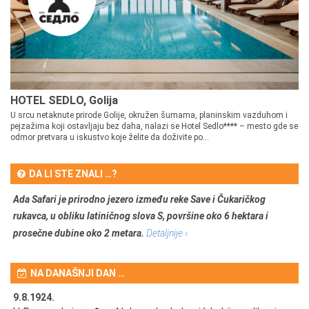
HOTEL SEDLO, Golija
U srcu netaknute prirode Golije, okružen šumama, planinskim vazduhom i
pejzažima koji ostavljaju bez daha, nalazi se Hotel Sedlo**** – mesto gde se
odmor pretvara u iskustvo koje želite da doživite po...
DA LI STE ZNALI …?
Ada Safari je prirodno jezero između reke Save i Čukaričkog
rukavca, u obliku latiničnog slova S, površine oko 6 hektara i
prosečne dubine oko 2 metara.
Detaljnije ›
NA DANAŠNJI DAN …
9.8.1924.
9.