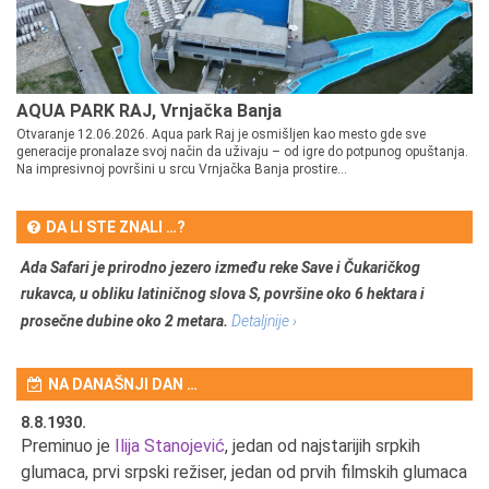
AQUA PARK RAJ, Vrnjačka Banja
Otvaranje 12.06.2026. Aqua park Raj je osmišljen kao mesto gde sve
generacije pronalaze svoj način da uživaju – od igre do potpunog opuštanja.
Na impresivnoj površini u srcu Vrnjačka Banja prostire...
DA LI STE ZNALI …?
Ada Safari je prirodno jezero između reke Save i Čukaričkog
rukavca, u obliku latiničnog slova S, površine oko 6 hektara i
prosečne dubine oko 2 metara.
Detaljnije ›
NA DANAŠNJI DAN …
8.8.1930.
8.
Preminuo je
Ilija Stanojević
, jedan od najstarijih srpkih
U 
u
glumaca, prvi srpski režiser, jedan od prvih filmskih glumaca