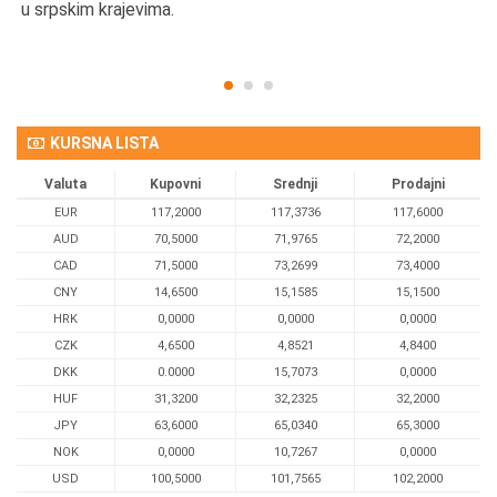
u srpskim krajevima.
KURSNA LISTA
Valuta
Kupovni
Srednji
Prodajni
EUR
117,2000
117,3736
117,6000
AUD
70,5000
71,9765
72,2000
CAD
71,5000
73,2699
73,4000
CNY
14,6500
15,1585
15,1500
HRK
0,0000
0,0000
0,0000
CZK
4,6500
4,8521
4,8400
DKK
0.0000
15,7073
0,0000
HUF
31,3200
32,2325
32,2000
JPY
63,6000
65,0340
65,3000
NOK
0,0000
10,7267
0,0000
USD
100,5000
101,7565
102,2000