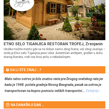
ETNO SELO TIGANJICA RESTORAN TROFEJ, Zrenjanin
Ukoliko tražite mesto gde se ne dolazi samo zbog hrane, već zbog osećaja –
onda je Etno selo Tiganjica pravi izbor. Autentičan ambijent, građen u duhu
starog Banata, vodi vas kroz priču o nekadašnjem...
DA LI STE ZNALI …?
Malo ratno ostrvo je bilo znatno veće pre Drugog svetskog rata jer
kada je 1948. počela gradnja Novog Beograda, pesak sa ostrva je
transportovan na kopno pomoću velikih transportni...
Detaljnije ›
NA DANAŠNJI DAN …