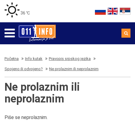
36 ℃
Početna
Info kutak
Pravopis srpskog jezika
Spojeno ili odvojeno?
Ne prolaznim ili neprolaznim
Ne prolaznim ili
neprolaznim
Piše se neprolaznim.