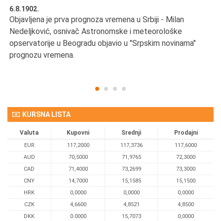
6.8.1902.
6.
Objavljena je prva prognoza vremena u Srbiji - Milan
Od
Nedeljković, osnivač Astronomske i meteorološke
SA
opservatorije u Beogradu objavio u "Srpskim novinama"
prognozu vremena.
KURSNA LISTA
Valuta
Kupovni
Srednji
Prodajni
EUR
117,2000
117,3736
117,6000
AUD
70,5000
71,9765
72,3000
CAD
71,4000
73,2699
73,3000
CNY
14,7000
15,1585
15,1500
HRK
0,0000
0,0000
0,0000
CZK
4,6600
4,8521
4,8500
DKK
0.0000
15,7073
0,0000