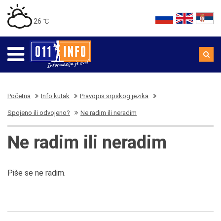
26 ℃
Početna
Info kutak
Pravopis srpskog jezika
Spojeno ili odvojeno?
Ne radim ili neradim
Ne radim ili neradim
Piše se ne radim.