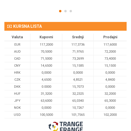
KURSNA LISTA
Valuta
Kupovni
Srednji
Prodajni
EUR
117,2000
117,3736
117,6000
AUD
70,5000
71,9765
72,2000
CAD
71,5000
73,2699
73,4000
CNY
14,6500
15,1585
15,1500
HRK
0,0000
0,0000
0,0000
CZK
4,6500
4,8521
4,8400
DKK
0.0000
15,7073
0,0000
HUF
31,3200
32,2325
32,2000
JPY
63,6000
65,0340
65,3000
NOK
0,0000
10,7267
0,0000
USD
100,5000
101,7565
102,2000