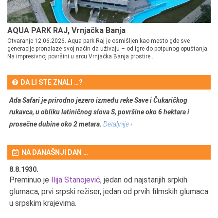
AQUA PARK RAJ, Vrnjačka Banja
Otvaranje 12.06.2026. Aqua park Raj je osmišljen kao mesto gde sve
generacije pronalaze svoj način da uživaju – od igre do potpunog opuštanja.
Na impresivnoj površini u srcu Vrnjačka Banja prostire...
DA LI STE ZNALI …?
Ada Safari je prirodno jezero između reke Save i Čukaričkog
rukavca, u obliku latiničnog slova S, površine oko 6 hektara i
prosečne dubine oko 2 metara.
Detaljnije ›
NA DANAŠNJI DAN …
8.8.1930.
8.
Preminuo je
Ilija Stanojević
, jedan od najstarijih srpkih
U 
u
glumaca, prvi srpski režiser, jedan od prvih filmskih glumaca
u srpskim krajevima.