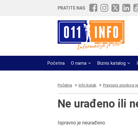
PRATITE NAS
Početna
O nama
Biznis katalog
Početna
Info kutak
Pravopis srpskog j
Ne urađeno ili 
Ispravno je neurađeno.