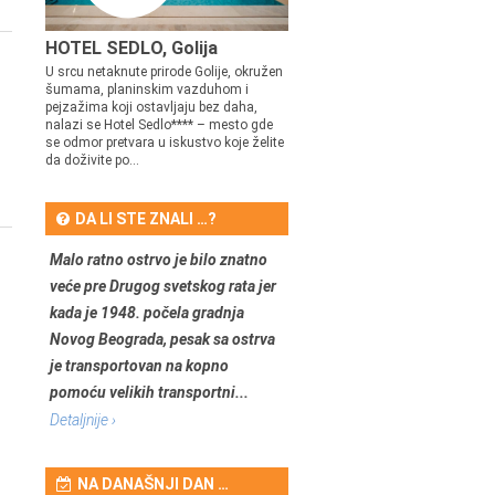
HOTEL SEDLO, Golija
U srcu netaknute prirode Golije, okružen
šumama, planinskim vazduhom i
pejzažima koji ostavljaju bez daha,
nalazi se Hotel Sedlo**** – mesto gde
se odmor pretvara u iskustvo koje želite
da doživite po...
DA LI STE ZNALI …?
Malo ratno ostrvo je bilo znatno
veće pre Drugog svetskog rata jer
kada je 1948. počela gradnja
Novog Beograda, pesak sa ostrva
je transportovan na kopno
pomoću velikih transportni...
Detaljnije ›
NA DANAŠNJI DAN …