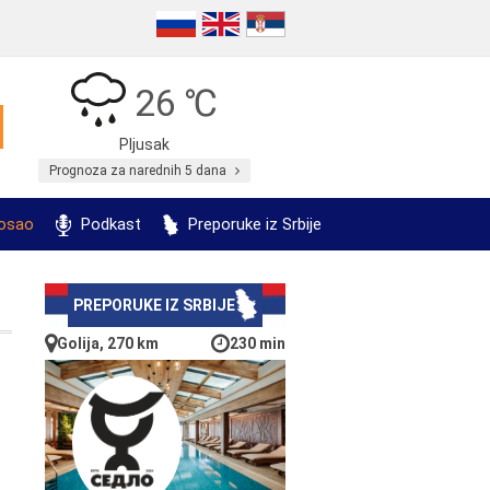
26 ℃
Pljusak
Prognoza za narednih 5 dana
posao
Podkast
Preporuke iz Srbije
PREPORUKE IZ SRBIJE
Golija, 270 km
230 min