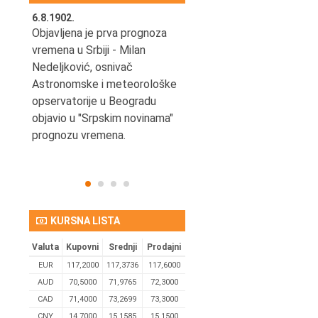
6.8.1902.
6.8.2004.
nović,
Objavljena je prva prognoza
Odigrana je košarkaška
vremena u Srbiji - Milan
prijateljska utakmica izmeđ
ena
Nedeljković, osnivač
SCG i SAD u Beogradskoj
Astronomske i meteorološke
Areni.
opservatorije u Beogradu
objavio u "Srpskim novinama"
prognozu vremena.
KURSNA LISTA
Valuta
Kupovni
Srednji
Prodajni
EUR
117,2000
117,3736
117,6000
AUD
70,5000
71,9765
72,3000
CAD
71,4000
73,2699
73,3000
CNY
14,7000
15,1585
15,1500