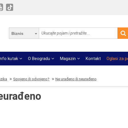
Biznis
Info kutak
O Beogradu
Magazin
Kontakt
Oglasi za 
ezika
Spojeno ili odvojeno?
Ne urađeno ili neurađeno
neurađeno