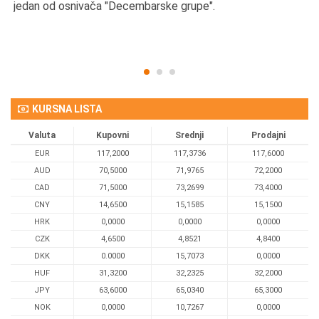
d
jedan od osnivača "Decembarske grupe".
KURSNA LISTA
Valuta
Kupovni
Srednji
Prodajni
EUR
117,2000
117,3736
117,6000
AUD
70,5000
71,9765
72,2000
CAD
71,5000
73,2699
73,4000
CNY
14,6500
15,1585
15,1500
HRK
0,0000
0,0000
0,0000
CZK
4,6500
4,8521
4,8400
DKK
0.0000
15,7073
0,0000
HUF
31,3200
32,2325
32,2000
JPY
63,6000
65,0340
65,3000
NOK
0,0000
10,7267
0,0000