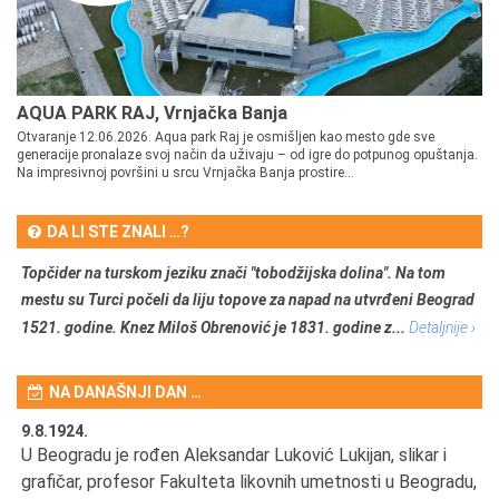
AQUA PARK RAJ, Vrnjačka Banja
Otvaranje 12.06.2026. Aqua park Raj je osmišljen kao mesto gde sve
generacije pronalaze svoj način da uživaju – od igre do potpunog opuštanja.
Na impresivnoj površini u srcu Vrnjačka Banja prostire...
DA LI STE ZNALI …?
Topčider na turskom jeziku znači "tobodžijska dolina". Na tom
mestu su Turci počeli da liju topove za napad na utvrđeni Beograd
1521. godine. Knez Miloš Obrenović je 1831. godine z...
Detaljnije ›
NA DANAŠNJI DAN …
9.8.1924.
9.
U Beogradu je rođen Aleksandar Luković Lukijan, slikar i
Pr
grafičar, profesor Fakulteta likovnih umetnosti u Beogradu,
JA