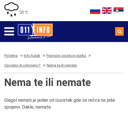
30 ℃
Početna
Info kutak
Pravopis srpskog jezika
Spojeno ili odvojeno?
Nema te ili nemate
Nema te ili nemate
Glagol nemati je jedan od izuzetak gde se rečca ne piše
spojeno. Dakle, nemate.