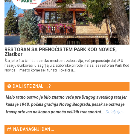
RESTORAN SA PRENOĆIŠTEM PARK KOD NOVICE,
Zlatibor
Šta je to što čini da se neko mesto ne zaboravlja, već preporučuje dalje? U
naselju Đurkovac, u zagrljaju zlatiborske prirode, nalazi se restoran Park Kod
Novice – mesto kome se i turisti i lokalci u...
DA LI STE ZNALI …?
Malo ratno ostrvo je bilo znatno veće pre Drugog svetskog rata jer
kada je 1948. počela gradnja Novog Beograda, pesak sa ostrva je
transportovan na kopno pomoću velikih transportni...
Detaljnije ›
NA DANAŠNJI DAN …