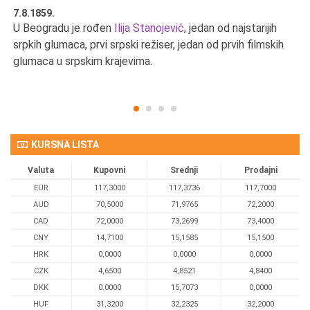
7.8.1859.
7.
U Beogradu je rođen
Ilija Stanojević
, jedan od najstarijih
U 
srpkih glumaca, prvi srpski režiser, jedan od prvih filmskih
red
glumaca u srpskim krajevima.
KURSNA LISTA
Valuta
Kupovni
Srednji
Prodajni
EUR
117,3000
117,3736
117,7000
AUD
70,5000
71,9765
72,2000
CAD
72,0000
73,2699
73,4000
CNY
14,7100
15,1585
15,1500
HRK
0,0000
0,0000
0,0000
CZK
4,6500
4,8521
4,8400
DKK
0.0000
15,7073
0,0000
HUF
31,3200
32,2325
32,2000