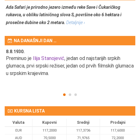
Ada Safari je prirodno jezero između reke Save i Čukaričkog
rukavca, u obliku latiničnog slova S, površine oko 6 hektara i
prosečne dubine oko 2 metara.
Detaljnije ›
NA DANAŠNJI DAN …
8.8.1930.
8.
Preminuo je
Ilija Stanojević
, jedan od najstarijih srpkih
U 
u
glumaca, prvi srpski režiser, jedan od prvih filmskih glumaca
u srpskim krajevima.
KURSNA LISTA
Valuta
Kupovni
Srednji
Prodajni
EUR
117,2000
117,3736
117,6000
AUD
70,5000
71,9765
72,2000