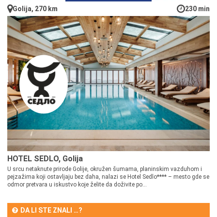
Golija, 270 km
230 min
HOTEL SEDLO, Golija
U srcu netaknute prirode Golije, okružen šumama, planinskim vazduhom i
pejzažima koji ostavljaju bez daha, nalazi se Hotel Sedlo**** – mesto gde se
odmor pretvara u iskustvo koje želite da doživite po...
DA LI STE ZNALI …?