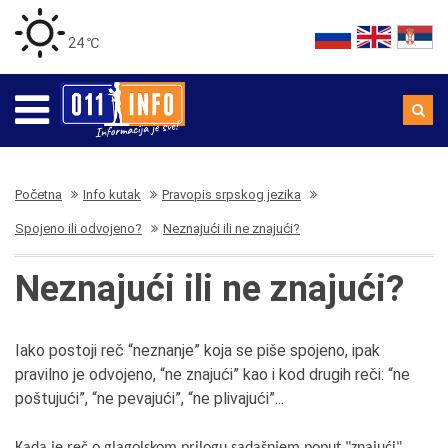
24 ℃
Početna
Info kutak
Pravopis srpskog jezika
Spojeno ili odvojeno?
Neznajući ili ne znajući?
Neznajući ili ne znajući?
Iako postoji reč “neznanje” koja se piše spojeno, ipak
pravilno je odvojeno, “ne znajući” kao i kod drugih reči: “ne
poštujući”, “ne pevajući”, “ne plivajući”...