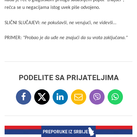
Kada je reč o glagolskom prilogu sadašnjem poput "znajući",
rečca se u negacijama istog uvek piše odvojeno.
SLIČNI SLUČAJEVI:
ne pokušavši, ne verujući, ne videvši...
PRIMER:
"Probao je da uđe ne znajući da su vrata zaključana."
PODELITE SA PRIJATELJIMA
PREPORUKE IZ SRBIJE