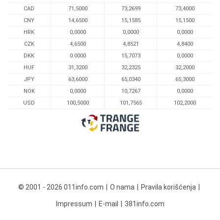
CAD
71,5000
73,2699
73,4000
CNY
14,6500
15,1585
15,1500
HRK
0,0000
0,0000
0,0000
CZK
4,6500
4,8521
4,8400
DKK
0.0000
15,7073
0,0000
HUF
31,3200
32,2325
32,2000
JPY
63,6000
65,0340
65,3000
NOK
0,0000
10,7267
0,0000
USD
100,5000
101,7565
102,2000
© 2001 - 2026 011info.com
O nama
Pravila korišćenja
Impressum
E-mail
381info.com