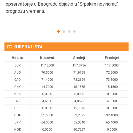
opservatorije u Beogradu objavio u "Srpskim novinama"
prognozu vremena.
KURSNA LISTA
Valuta
Kupovni
Srednji
Prodajni
EUR
117,2000
117,3736
117,6000
AUD
70,5000
71,9765
72,3000
CAD
71,4000
73,2699
73,3000
CNY
14,7000
15,1585
15,1500
HRK
0,0000
0,0000
0,0000
CZK
4,6600
4,8521
4,8500
DKK
0.0000
15,7073
0,0000
HUF
31,5800
32,2325
32,4000
JPY
64,0000
65,0340
65,4000
NOK
0,0000
10,7267
0,0000