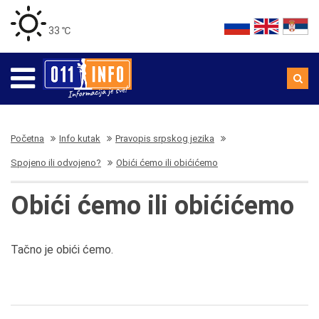
33 ℃
Početna
Info kutak
Pravopis srpskog jezika
Spojeno ili odvojeno?
Obići ćemo ili obićićemo
Obići ćemo ili obićićemo
Tačno je obići ćemo.