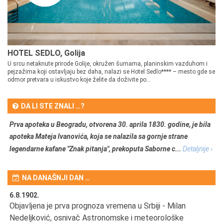
HOTEL SEDLO, Golija
U srcu netaknute prirode Golije, okružen šumama, planinskim vazduhom i
pejzažima koji ostavljaju bez daha, nalazi se Hotel Sedlo**** – mesto gde se
odmor pretvara u iskustvo koje želite da doživite po...
DA LI STE ZNALI …?
Prva apoteka u Beogradu, otvorena 30. aprila 1830. godine, je bila
apoteka Mateja Ivanovića, koja se nalazila sa gornje strane
legendarne kafane "Znak pitanja", prekoputa Saborne c...
Detaljnije ›
NA DANAŠNJI DAN …
6.8.1902.
6.
Objavljena je prva prognoza vremena u Srbiji - Milan
Od
Nedeljković, osnivač Astronomske i meteorološke
SA