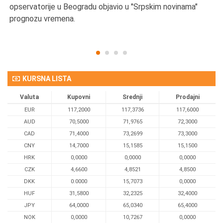
opservatorije u Beogradu objavio u "Srpskim novinama"
prognozu vremena.
KURSNA LISTA
Valuta
Kupovni
Srednji
Prodajni
EUR
117,2000
117,3736
117,6000
AUD
70,5000
71,9765
72,3000
CAD
71,4000
73,2699
73,3000
CNY
14,7000
15,1585
15,1500
HRK
0,0000
0,0000
0,0000
CZK
4,6600
4,8521
4,8500
DKK
0.0000
15,7073
0,0000
HUF
31,5800
32,2325
32,4000
JPY
64,0000
65,0340
65,4000
NOK
0,0000
10,7267
0,0000