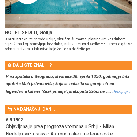
HOTEL SEDLO, Golija
U srcu netaknute prirode Golije, okružen šumama, planinskim vazduhom i
pejzažima koji ostavljaju bez daha, nalazi se Hotel Sedlo**** – mesto gde se
odmor pretvara u iskustvo koje želite da doživite po...
DA LI STE ZNALI …?
Prva apoteka u Beogradu, otvorena 30. aprila 1830. godine, je bila
apoteka Mateja Ivanovića, koja se nalazila sa gornje strane
legendarne kafane "Znak pitanja", prekoputa Saborne c...
Detaljnije ›
NA DANAŠNJI DAN …
6.8.1902.
6.
Objavljena je prva prognoza vremena u Srbiji - Milan
Od
Nedeljković, osnivač Astronomske i meteorološke
SA