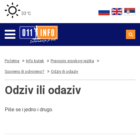
33 ℃
Početna
Info kutak
Pravopis srpskog jezika
Spojeno ili odvojeno?
Odziv ili odaziv
Odziv ili odaziv
Piše se i jedno i drugo.