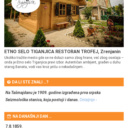
ETNO SELO TIGANJICA RESTORAN TROFEJ, Zrenjanin
Ukoliko tražite mesto gde se ne dolazi samo zbog hrane, već zbog osećaja –
onda je Etno selo Tiganjica pravi izbor. Autentičan ambijent, građen u duhu
starog Banata, vodi vas kroz priču o nekadašnjem...
DA LI STE ZNALI …?
Na Tašmajdanu je 1909. godine izgrađena prva srpska
Seizmološka stanica, koja postoji i danas.
Detaljnije ›
NA DANAŠNJI DAN …
7.8.1859.
7.