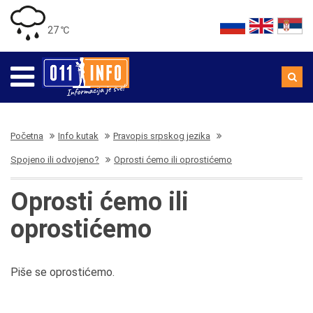
27 ℃
Početna
Info kutak
Pravopis srpskog jezika
Spojeno ili odvojeno?
Oprosti ćemo ili oprostićemo
Oprosti ćemo ili
oprostićemo
Piše se oprostićemo.