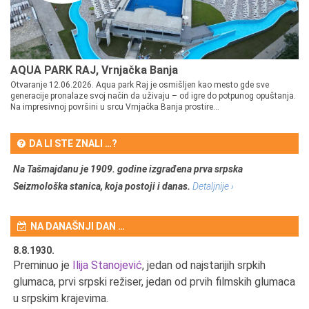
AQUA PARK RAJ, Vrnjačka Banja
Otvaranje 12.06.2026. Aqua park Raj je osmišljen kao mesto gde sve
generacije pronalaze svoj način da uživaju – od igre do potpunog opuštanja.
Na impresivnoj površini u srcu Vrnjačka Banja prostire...
DA LI STE ZNALI …?
Na Tašmajdanu je 1909. godine izgrađena prva srpska
Seizmološka stanica, koja postoji i danas.
Detaljnije ›
NA DANAŠNJI DAN …
8.8.1930.
8.
Preminuo je
Ilija Stanojević
, jedan od najstarijih srpkih
U 
u
glumaca, prvi srpski režiser, jedan od prvih filmskih glumaca
u srpskim krajevima.