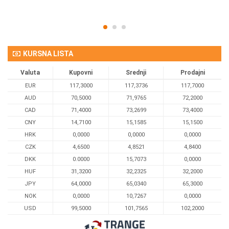
KURSNA LISTA
Valuta
Kupovni
Srednji
Prodajni
EUR
117,3000
117,3736
117,7000
AUD
70,5000
71,9765
72,2000
CAD
71,4000
73,2699
73,4000
CNY
14,7100
15,1585
15,1500
HRK
0,0000
0,0000
0,0000
CZK
4,6500
4,8521
4,8400
DKK
0.0000
15,7073
0,0000
HUF
31,3200
32,2325
32,2000
JPY
64,0000
65,0340
65,3000
NOK
0,0000
10,7267
0,0000
USD
99,5000
101,7565
102,2000