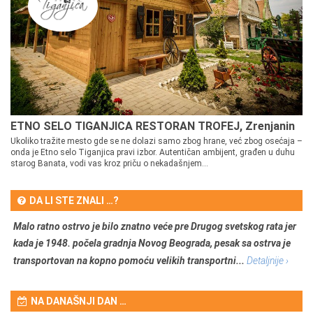
ETNO SELO TIGANJICA RESTORAN TROFEJ, Zrenjanin
Ukoliko tražite mesto gde se ne dolazi samo zbog hrane, već zbog osećaja –
onda je Etno selo Tiganjica pravi izbor. Autentičan ambijent, građen u duhu
starog Banata, vodi vas kroz priču o nekadašnjem...
DA LI STE ZNALI …?
Malo ratno ostrvo je bilo znatno veće pre Drugog svetskog rata jer
kada je 1948. počela gradnja Novog Beograda, pesak sa ostrva je
transportovan na kopno pomoću velikih transportni...
Detaljnije ›
NA DANAŠNJI DAN …