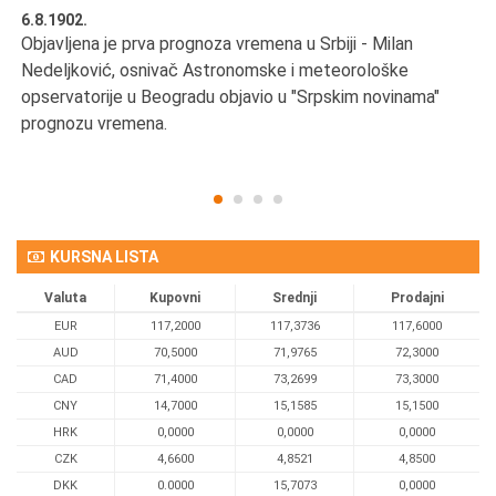
6.8.1902.
6.
Objavljena je prva prognoza vremena u Srbiji - Milan
Od
Nedeljković, osnivač Astronomske i meteorološke
SA
opservatorije u Beogradu objavio u "Srpskim novinama"
prognozu vremena.
KURSNA LISTA
Valuta
Kupovni
Srednji
Prodajni
EUR
117,2000
117,3736
117,6000
AUD
70,5000
71,9765
72,3000
CAD
71,4000
73,2699
73,3000
CNY
14,7000
15,1585
15,1500
HRK
0,0000
0,0000
0,0000
CZK
4,6600
4,8521
4,8500
DKK
0.0000
15,7073
0,0000