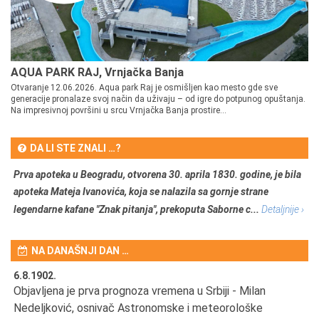
AQUA PARK RAJ, Vrnjačka Banja
Otvaranje 12.06.2026. Aqua park Raj je osmišljen kao mesto gde sve
generacije pronalaze svoj način da uživaju – od igre do potpunog opuštanja.
Na impresivnoj površini u srcu Vrnjačka Banja prostire...
DA LI STE ZNALI …?
Prva apoteka u Beogradu, otvorena 30. aprila 1830. godine, je bila
apoteka Mateja Ivanovića, koja se nalazila sa gornje strane
legendarne kafane "Znak pitanja", prekoputa Saborne c...
Detaljnije ›
NA DANAŠNJI DAN …
6.8.1902.
6.
Objavljena je prva prognoza vremena u Srbiji - Milan
Od
Nedeljković, osnivač Astronomske i meteorološke
SA