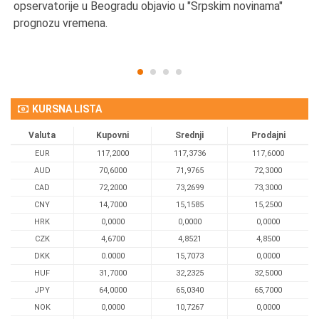
opservatorije u Beogradu objavio u "Srpskim novinama"
prognozu vremena.
KURSNA LISTA
Valuta
Kupovni
Srednji
Prodajni
EUR
117,2000
117,3736
117,6000
AUD
70,6000
71,9765
72,3000
CAD
72,2000
73,2699
73,3000
CNY
14,7000
15,1585
15,2500
HRK
0,0000
0,0000
0,0000
CZK
4,6700
4,8521
4,8500
DKK
0.0000
15,7073
0,0000
HUF
31,7000
32,2325
32,5000
JPY
64,0000
65,0340
65,7000
NOK
0,0000
10,7267
0,0000