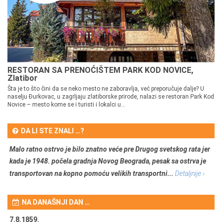
RESTORAN SA PRENOĆIŠTEM PARK KOD NOVICE,
Zlatibor
Šta je to što čini da se neko mesto ne zaboravlja, već preporučuje dalje? U
naselju Đurkovac, u zagrljaju zlatiborske prirode, nalazi se restoran Park Kod
Novice – mesto kome se i turisti i lokalci u...
DA LI STE ZNALI …?
Malo ratno ostrvo je bilo znatno veće pre Drugog svetskog rata jer
kada je 1948. počela gradnja Novog Beograda, pesak sa ostrva je
transportovan na kopno pomoću velikih transportni...
Detaljnije ›
NA DANAŠNJI DAN …
7.8.1859.
7.