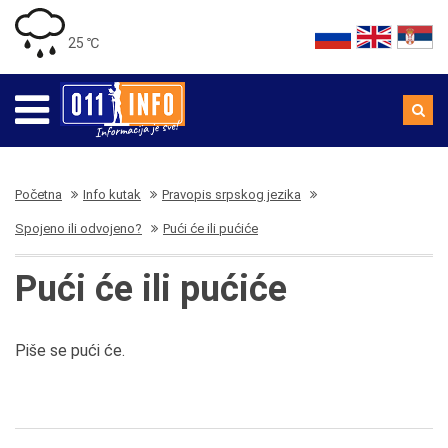
25 ℃
Početna
Info kutak
Pravopis srpskog jezika
Spojeno ili odvojeno?
Pući će ili pućiće
Pući će ili pućiće
Piše se pući će.