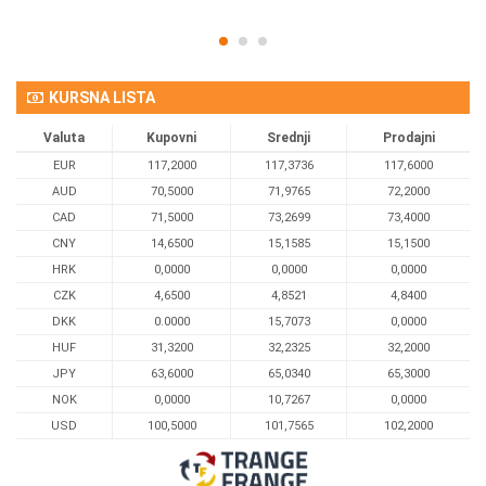
KURSNA LISTA
Valuta
Kupovni
Srednji
Prodajni
EUR
117,2000
117,3736
117,6000
AUD
70,5000
71,9765
72,2000
CAD
71,5000
73,2699
73,4000
CNY
14,6500
15,1585
15,1500
HRK
0,0000
0,0000
0,0000
CZK
4,6500
4,8521
4,8400
DKK
0.0000
15,7073
0,0000
HUF
31,3200
32,2325
32,2000
JPY
63,6000
65,0340
65,3000
NOK
0,0000
10,7267
0,0000
USD
100,5000
101,7565
102,2000