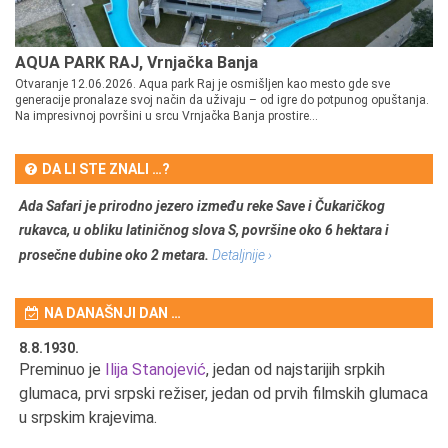
AQUA PARK RAJ, Vrnjačka Banja
Otvaranje 12.06.2026. Aqua park Raj je osmišljen kao mesto gde sve
generacije pronalaze svoj način da uživaju – od igre do potpunog opuštanja.
Na impresivnoj površini u srcu Vrnjačka Banja prostire...
DA LI STE ZNALI …?
Ada Safari je prirodno jezero između reke Save i Čukaričkog
rukavca, u obliku latiničnog slova S, površine oko 6 hektara i
prosečne dubine oko 2 metara.
Detaljnije ›
NA DANAŠNJI DAN …
8.8.1930.
8.
Preminuo je
Ilija Stanojević
, jedan od najstarijih srpkih
U 
u
glumaca, prvi srpski režiser, jedan od prvih filmskih glumaca
u srpskim krajevima.