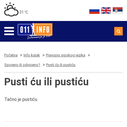
31 ℃
Početna
Info kutak
Pravopis srpskog jezika
Spojeno ili odvojeno?
Pusti ću ili pustiću
Pusti ću ili pustiću
Tačno je pustiću.