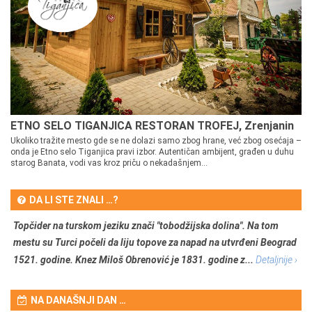
ETNO SELO TIGANJICA RESTORAN TROFEJ, Zrenjanin
Ukoliko tražite mesto gde se ne dolazi samo zbog hrane, već zbog osećaja –
onda je Etno selo Tiganjica pravi izbor. Autentičan ambijent, građen u duhu
starog Banata, vodi vas kroz priču o nekadašnjem...
DA LI STE ZNALI …?
Topčider na turskom jeziku znači "tobodžijska dolina". Na tom
mestu su Turci počeli da liju topove za napad na utvrđeni Beograd
1521. godine. Knez Miloš Obrenović je 1831. godine z...
Detaljnije ›
NA DANAŠNJI DAN …