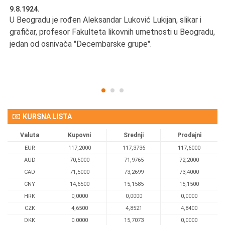
9.8.1924.
9.
U Beogradu je rođen Aleksandar Luković Lukijan, slikar i
Pr
grafičar, profesor Fakulteta likovnih umetnosti u Beogradu,
JA
d
jedan od osnivača "Decembarske grupe".
KURSNA LISTA
Valuta
Kupovni
Srednji
Prodajni
EUR
117,2000
117,3736
117,6000
AUD
70,5000
71,9765
72,2000
CAD
71,5000
73,2699
73,4000
CNY
14,6500
15,1585
15,1500
HRK
0,0000
0,0000
0,0000
CZK
4,6500
4,8521
4,8400
DKK
0.0000
15,7073
0,0000