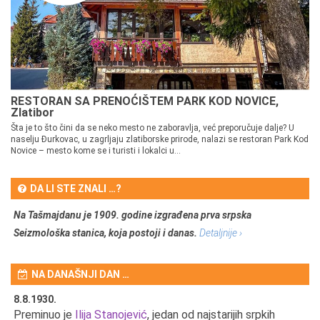
RESTORAN SA PRENOĆIŠTEM PARK KOD NOVICE,
Zlatibor
Šta je to što čini da se neko mesto ne zaboravlja, već preporučuje dalje? U
naselju Đurkovac, u zagrljaju zlatiborske prirode, nalazi se restoran Park Kod
Novice – mesto kome se i turisti i lokalci u...
DA LI STE ZNALI …?
Na Tašmajdanu je 1909. godine izgrađena prva srpska
Seizmološka stanica, koja postoji i danas.
Detaljnije ›
NA DANAŠNJI DAN …
8.8.1930.
8.
Preminuo je
Ilija Stanojević
, jedan od najstarijih srpkih
U 