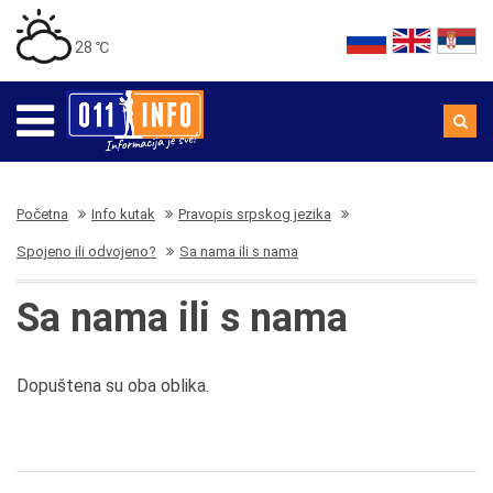
28 ℃
Početna
Info kutak
Pravopis srpskog jezika
Spojeno ili odvojeno?
Sa nama ili s nama
Sa nama ili s nama
Dopuštena su oba oblika.