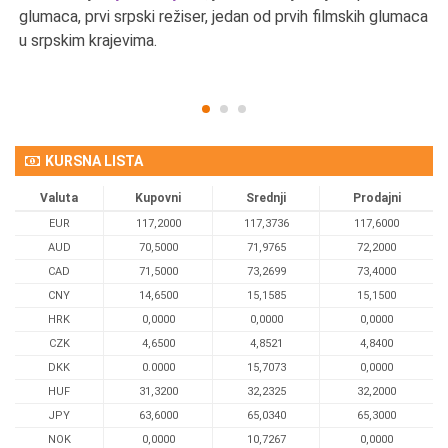
u
glumaca, prvi srpski režiser, jedan od prvih filmskih glumaca
u srpskim krajevima.
KURSNA LISTA
Valuta
Kupovni
Srednji
Prodajni
EUR
117,2000
117,3736
117,6000
AUD
70,5000
71,9765
72,2000
CAD
71,5000
73,2699
73,4000
CNY
14,6500
15,1585
15,1500
HRK
0,0000
0,0000
0,0000
CZK
4,6500
4,8521
4,8400
DKK
0.0000
15,7073
0,0000
HUF
31,3200
32,2325
32,2000
JPY
63,6000
65,0340
65,3000
NOK
0,0000
10,7267
0,0000