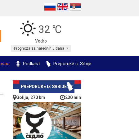
32 ℃
Vedro
Prognoza za narednih 5 dana
posao
Podkast
Preporuke iz Srbije
PREPORUKE IZ SRBIJE
Golija, 270 km
230 min