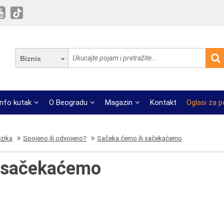
Biznis
Info kutak
O Beogradu
Magazin
Kontakt
Oglasi za 
ezika
Spojeno ili odvojeno?
Sačeka ćemo ili sačekaćemo
i sačekaćemo