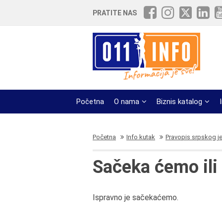
PRATITE NAS
Početna
O nama
Biznis katalog
Početna
Info kutak
Pravopis srpskog j
Sačeka ćemo il
Ispravno je sačekaćemo.