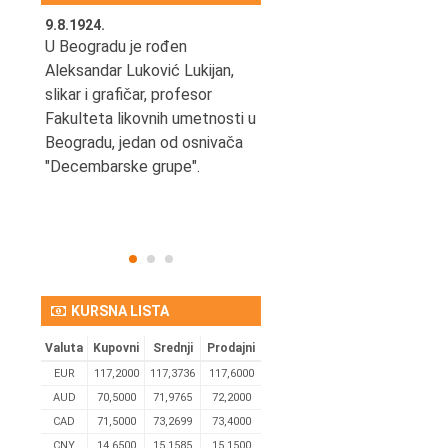
9.8.1924.
9.8.2013.
šao u
U Beogradu je rođen
Preminuo je Vladimir Šams,
e
Aleksandar Luković Lukijan,
mašinski inženjer, pilot,
vetni
slikar i grafičar, profesor
kapetan JAT-a,
Fakulteta likovnih umetnosti u
počasni predsednik Aero-
ih
Beogradu, jedan od osnivača
kluba "Naša krila".
užno
"Decembarske grupe".
KURSNA LISTA
Valuta
Kupovni
Srednji
Prodajni
EUR
117,2000
117,3736
117,6000
AUD
70,5000
71,9765
72,2000
CAD
71,5000
73,2699
73,4000
CNY
14,6500
15,1585
15,1500