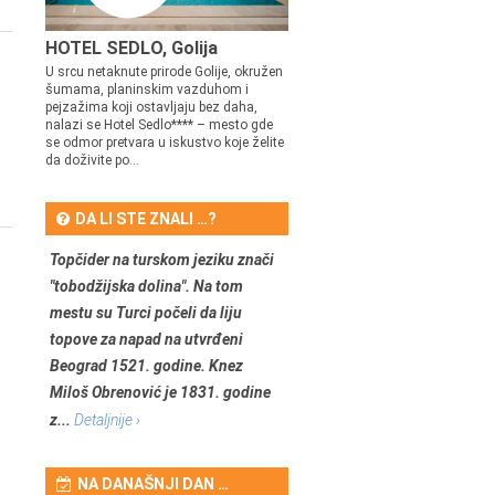
HOTEL SEDLO, Golija
U srcu netaknute prirode Golije, okružen
šumama, planinskim vazduhom i
pejzažima koji ostavljaju bez daha,
nalazi se Hotel Sedlo**** – mesto gde
se odmor pretvara u iskustvo koje želite
da doživite po...
DA LI STE ZNALI …?
Topčider na turskom jeziku znači
"tobodžijska dolina". Na tom
mestu su Turci počeli da liju
topove za napad na utvrđeni
Beograd 1521. godine. Knez
Miloš Obrenović je 1831. godine
z...
Detaljnije ›
NA DANAŠNJI DAN …