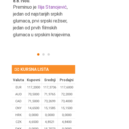
8.8.1930.
8.8.1898.
nović,
Preminuo je
Ilija Stanojević
,
U Beogradu je rođen Pavle
ditelj,
jedan od najstarijih srpkih
Bihalji, književnik i izdavač.
eta
glumaca, prvi srpski režiser,
jedan od prvih filmskih
glumaca u srpskim krajevima.
KURSNA LISTA
Valuta
Kupovni
Srednji
Prodajni
EUR
117,2000
117,3736
117,6000
AUD
70,5000
71,9765
72,2000
CAD
71,5000
73,2699
73,4000
CNY
14,6500
15,1585
15,1500
HRK
0,0000
0,0000
0,0000
CZK
4,6500
4,8521
4,8400
DKK
0.0000
15,7073
0,0000