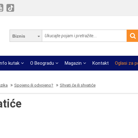
Biznis
Info kutak
O Beogradu
Magazin
Kontakt
Oglasi za 
ezika
Spojeno ili odvojeno?
Shvati će ili shvatiće
atiće