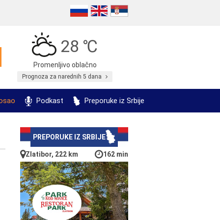
28 ℃
Promenljivo oblačno
Prognoza za narednih 5 dana
posao
Podkast
Preporuke iz Srbije
PREPORUKE IZ SRBIJE
Zlatibor, 222 km
162 min