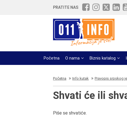
PRATITE NAS
Početna
O nama
Biznis katalog
Početna
Info kutak
Pravopis srpskog j
Shvati će ili shv
Piše se shvatiće.