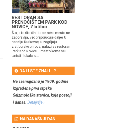
RESTORAN SA
PRENOĆIŠTEM PARK KOD
NOVICE, Zlatibor
Šta je to što čini da se neko mesto ne
zaboravlja, već preporučuje dalje? U
naselju Đurkovac, u zagrljaju
zlatiborske prirode, nalazi se restoran
Park Kod Novice – mesto kome se i
turisti i lokalci u...
DA LI STE ZNALI …?
Na Tašmajdanu je 1909. godine
izgrađena prva srpska
Seizmološka stanica, koja postoji
i danas.
Detaljnije ›
NA DANAŠNJI DAN …