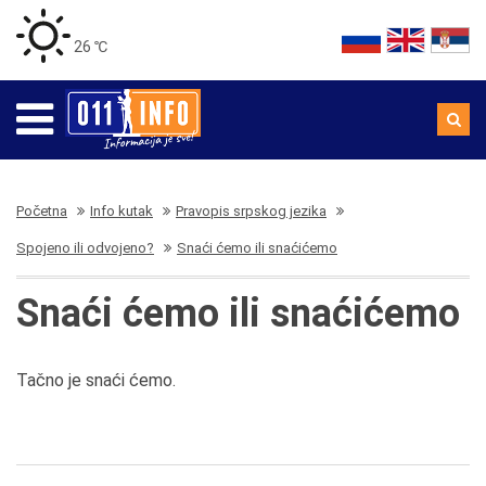
26 ℃
Početna
Info kutak
Pravopis srpskog jezika
Spojeno ili odvojeno?
Snaći ćemo ili snaćićemo
Snaći ćemo ili snaćićemo
Tačno je snaći ćemo.