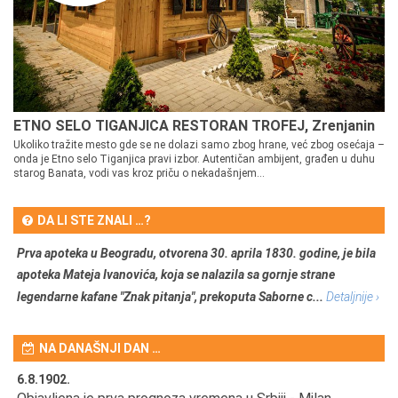
ETNO SELO TIGANJICA RESTORAN TROFEJ, Zrenjanin
Ukoliko tražite mesto gde se ne dolazi samo zbog hrane, već zbog osećaja –
onda je Etno selo Tiganjica pravi izbor. Autentičan ambijent, građen u duhu
starog Banata, vodi vas kroz priču o nekadašnjem...
DA LI STE ZNALI …?
Prva apoteka u Beogradu, otvorena 30. aprila 1830. godine, je bila
apoteka Mateja Ivanovića, koja se nalazila sa gornje strane
legendarne kafane "Znak pitanja", prekoputa Saborne c...
Detaljnije ›
NA DANAŠNJI DAN …
6.8.1902.
6.